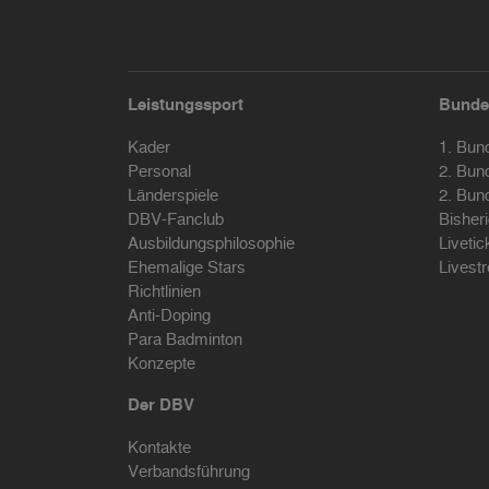
Leistungssport
Bunde
Kader
1. Bun
Personal
2. Bun
Länderspiele
2. Bun
DBV-Fanclub
Bisher
Ausbildungsphilosophie
Livetic
Ehemalige Stars
Livest
Richtlinien
Anti-Doping
Para Badminton
Konzepte
Der DBV
Kontakte
Verbandsführung