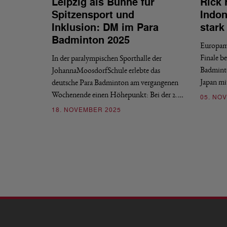
Leipzig als Bühne für
Rick 
Spitzensport und
Indon
Inklusion: DM im Para
stark
Badminton 2025
Europame
Finale 
In der paralympischen Sporthalle der
Badminto
JohannaMoosdorfSchule erlebte das
Japan mi
deutsche Para Badminton am vergangenen
Wochenende einen Höhepunkt: Bei der 2.…
05. NO
18. NOVEMBER 2025