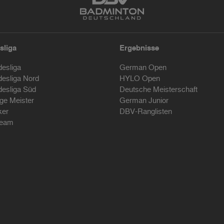
sliga
Ergebnisse
desliga
German Open
desliga Nord
HYLO Open
desliga Süd
Deutsche Meisterschaft
ige Meister
German Junior
ker
DBV-Ranglisten
ream