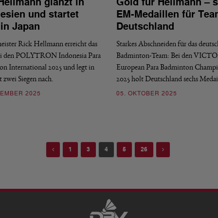
Hellmann glänzt in
Gold für Hellmann – 
esien und startet
EM-Medaillen für Te
 in Japan
Deutschland
ister Rick Hellmann erreicht das
Starkes Abschneiden für das deutsc
bei den POLYTRON Indonesia Para
Badminton-Team: Bei den VICT
n International 2025 und legt in
European Para Badminton Champi
t zwei Siegen nach.
2025 holt Deutschland sechs Meda
VEMBER 2025
05. OKTOBER 2025
Previous
Next
1
3
4
5
26