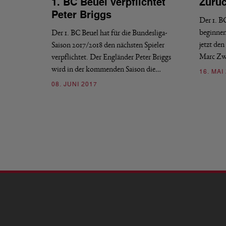
1. BC Beuel verpflichtet
Zurüc
Peter Briggs
Der 1. B
beginnen
Der 1. BC Beuel hat für die Bundesliga-
jetzt de
Saison 2017/2018 den nächsten Spieler
Marc Zwi
verpflichtet. Der Engländer Peter Briggs
wird in der kommenden Saison die…
16. MAI
08. JUNI 2017