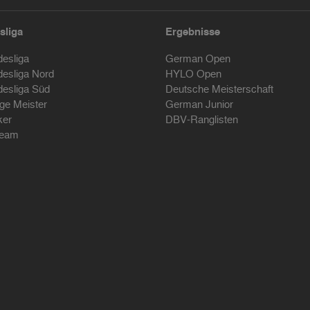
sliga
Ergebnisse
desliga
German Open
desliga Nord
HYLO Open
desliga Süd
Deutsche Meisterschaft
ige Meister
German Junior
ker
DBV-Ranglisten
ream