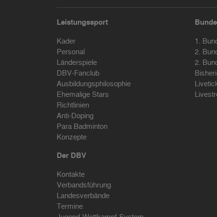
Leistungssport
Bunde
Kader
1. Bun
Personal
2. Bun
Länderspiele
2. Bun
DBV-Fanclub
Bisher
Ausbildungsphilosophie
Livetic
Ehemalige Stars
Livest
Richtlinien
Anti-Doping
Para Badminton
Konzepte
Der DBV
Kontakte
Verbandsführung
Landesverbände
Termine