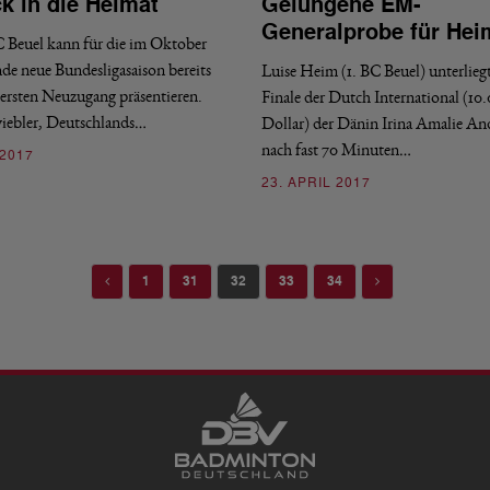
k in die Heimat
Gelungene EM-
Generalprobe für Hei
C Beuel kann für die im Oktober
de neue Bundesligasaison bereits
Luise Heim (1. BC Beuel) unterlieg
n ersten Neuzugang präsentieren.
Finale der Dutch International (10
ebler, Deutschlands…
Dollar) der Dänin Irina Amalie An
nach fast 70 Minuten…
 2017
23. APRIL 2017
Previous
Next
1
31
32
33
34