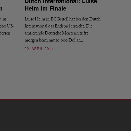
Dutch International: Luise
m
Heim im Finale
t im
Luise Heim (1. BC Beuel) hat bei den Dutch
.000 US-
International das Endspiel erreicht. Die
dersen
amtierende Deutsche Meisterin trifft
morgen beim mit 10.000 Dollar…
22. APRIL 2017