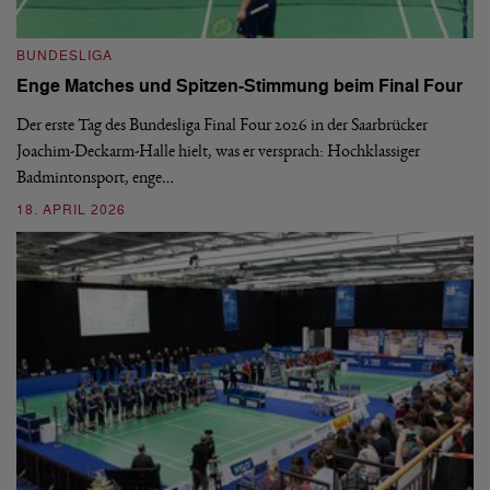
B
BUNDESLIGA
1.
Enge Matches und Spitzen-Stimmung beim Final Four
De
Wo
Der erste Tag des Bundesliga Final Four 2026 in der Saarbrücker
si
Joachim-Deckarm-Halle hielt, was er versprach: Hochklassiger
Badmintonsport, enge…
2
18. APRIL 2026
B