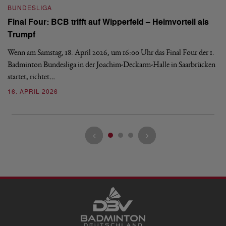
BUNDESLIGA
Wi
Final Four: BCB trifft auf Wipperfeld – Heimvorteil als
ür
Es
Trumpf
Bl
de
Wenn am Samstag, 18. April 2026, um 16:00 Uhr das Final Four der 1.
Badminton Bundesliga in der Joachim-Deckarm-Halle in Saarbrücken
2
startet, richtet…
16. APRIL 2026