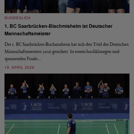
BUNDESLIGA
B
1. BC Saarbrücken-Bischmisheim ist Deutscher
Fi
Mannschaftsmeister
We
Ba
Der 1. BC Saarbrücken-Bischmisheim hat sich den Titel des Deutschen
st
Mannschaftsmeisters 2026 gesichert. In einem hochklassigen und
spannenden Finale…
16
19. APRIL 2026