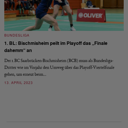
BUNDESLIGA
1. BL: Bischmisheim peilt im Playoff das „Finale
dahemm“ an
Der 1.BC Saarbrücken-Bischmisheim (BCB) muss als Bundesliga-
B
Dritter wie im Vorjahr den Umweg über das Playoff-Viertelfinale
1
gehen, um erneut beim…
a
13. APRIL 2023
Vi
Ha
mi
2