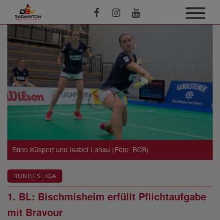
Stine Küspert und Isabel Lohau (Foto: BCB)
BUNDESLIGA
1. BL: Bischmisheim erfüllt Pflichtaufgabe
mit Bravour