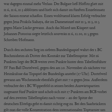
war dagegen einmal mehr Verlass: Der Bulgare ließ Höflitz glatt mit
11:6, 11:6, 11:3 abblitzen und hielt sich damit im fünften Einzeleinsatz
der Saison erneut schadlos. Einen wohltuend klaren Erfolg verbuchte
gegen Jena Priskila Siahaya, die im Dameneinzel mit 11:5, 11:3, 11:5
gegen Marie Lücke gewann. Auch das Mixed um Küspert und
Johannes Pistorius siegte letztlich souverän 11:6, 12:10, 11:5 gegen
Schreiber/Hofmann.
Durch den sechsten Sieg im siebten Bundesligaspiel wahrt der 1.BC
Bischmisheim als Dritter den Kontakt zur Tabellenspitze. Mit 16
Punkten liegt der BCB weiter zwei Punkte hinter dem Tabellenführer
SV Fun-Ball Dortelweil, gegen den am 20. November als nächstes vor
Heimkulisse das Topspiel der Bundesliga ansteht (17 Uhr). Dortelweil
gewann am Wochenende ebenfalls glatt mit 7:0 gegen Jena. Außerdem
verbuchte der 1.BC Wipperfeld in seinen beiden Auswärtspartien
insgesamt fünf Punkte und schob sich mit 17 Punkten am BCB vorbei
auf den zweiten Tabellenplatz nach vorne – an der Spitze der
deutschen Eliteliga geht es damit richtig eng zu. Bei den Saarbrückern
gilt nun die volle Konzentration dem internationalen Topturnier um