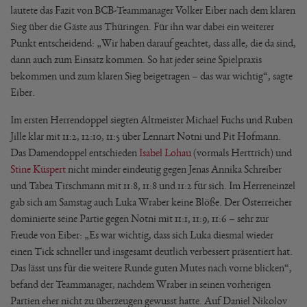
lautete das Fazit von BCB-Teammanager Volker Eiber nach dem klaren
Sieg über die Gäste aus Thüringen. Für ihn war dabei ein weiterer
Punkt entscheidend: „Wir haben darauf geachtet, dass alle, die da sind,
dann auch zum Einsatz kommen. So hat jeder seine Spielpraxis
bekommen und zum klaren Sieg beigetragen – das war wichtig“, sagte
Eiber.
Im ersten Herrendoppel siegten Altmeister Michael Fuchs und Ruben
Jille klar mit 11:2, 12:10, 11:5 über Lennart Notni und Pit Hofmann.
Das Damendoppel entschieden
Isabel Lohau
(vormals Herttrich) und
Stine Küspert
nicht minder eindeutig gegen Jenas Annika Schreiber
und Tabea Tirschmann mit 11:8, 11:8 und 11:2 für sich. Im Herreneinzel
gab sich am Samstag auch Luka Wraber keine Blöße. Der Österreicher
dominierte seine Partie gegen Notni mit 11:1, 11:9, 11:6 – sehr zur
Freude von Eiber: „Es war wichtig, dass sich Luka diesmal wieder
einen Tick schneller und insgesamt deutlich verbessert präsentiert hat.
Das lässt uns für die weitere Runde guten Mutes nach vorne blicken“,
befand der Teammanager, nachdem Wraber in seinen vorherigen
Partien eher nicht zu überzeugen gewusst hatte. Auf Daniel Nikolov