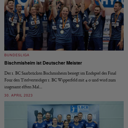
BUNDESLIGA
B
Bischmisheim ist Deutscher Meister
1
H
Der 1. BC Saarbrücken Bischmisheim besiegt im Endspiel des Final
Four den Titelverteidiger 1. BC Wipperfeld mit 4:0 und wird zum
Di
insgesamt elften Mal…
le
6:
30. APRIL 2023
03