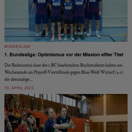
BUNDESLIGA
1. Bundesliga: Optimismus vor der Mission elfter Titel
Die Badminton-Asse des 1.BC Saarbrücken-Bischmisheim haben am
B
Wochenende im Playoff-Viertelfinale gegen Blau-Weiß Wittorf (4:1)
1
die abermalige…
F
19. APRIL 2023
Ge
di
ab
3