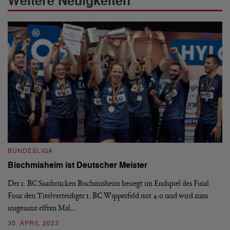
Weitere Neuigkeiten
BUNDESLIGA
B
Bischmisheim ist Deutscher Meister
1
H
Der 1. BC Saarbrücken Bischmisheim besiegt im Endspiel des Final
Four den Titelverteidiger 1. BC Wipperfeld mit 4:0 und wird zum
Di
insgesamt elften Mal…
le
6:
30. APRIL 2023