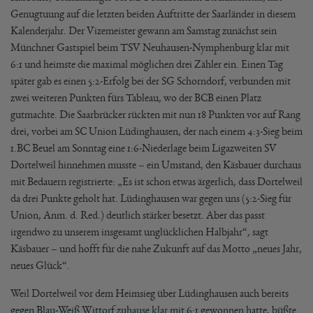
Genugtuung auf die letzten beiden Auftritte der Saarländer in diesem
Kalenderjahr. Der Vizemeister gewann am Samstag zunächst sein
Münchner Gastspiel beim TSV Neuhausen-Nymphenburg klar mit
6:1 und heimste die maximal möglichen drei Zähler ein. Einen Tag
später gab es einen 5:2-Erfolg bei der SG Schorndorf, verbunden mit
zwei weiteren Punkten fürs Tableau, wo der BCB einen Platz
gutmachte. Die Saarbrücker rückten mit nun 18 Punkten vor auf Rang
drei, vorbei am SC Union Lüdinghausen, der nach einem 4:3-Sieg beim
1.BC Beuel am Sonntag eine 1:6-Niederlage beim Ligazweiten SV
Dortelweil hinnehmen musste – ein Umstand, den Käsbauer durchaus
mit Bedauern registrierte: „Es ist schon etwas ärgerlich, dass Dortelweil
da drei Punkte geholt hat. Lüdinghausen war gegen uns (5:2-Sieg für
Union, Anm. d. Red.) deutlich stärker besetzt. Aber das passt
irgendwo zu unserem insgesamt unglücklichen Halbjahr“, sagt
Käsbauer – und hofft für die nahe Zukunft auf das Motto „neues Jahr,
neues Glück“.
Weil Dortelweil vor dem Heimsieg über Lüdinghausen auch bereits
gegen Blau-Weiß Wittorf zuhause klar mit 6:1 gewonnen hatte, büßte