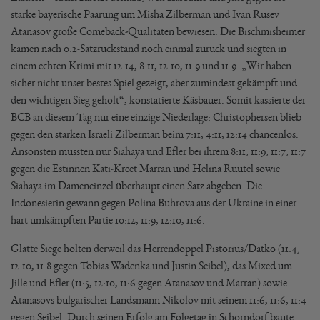
starke bayerische Paarung um Misha Zilberman und Ivan Rusev
Atanasov große Comeback-Qualitäten bewiesen. Die Bischmisheimer
kamen nach 0:2-Satzrückstand noch einmal zurück und siegten in
einem echten Krimi mit 12:14, 8:11, 12:10, 11:9 und 11:9. „Wir haben
sicher nicht unser bestes Spiel gezeigt, aber zumindest gekämpft und
den wichtigen Sieg geholt“, konstatierte Käsbauer. Somit kassierte der
BCB an diesem Tag nur eine einzige Niederlage: Christophersen blieb
gegen den starken Israeli Zilberman beim 7:11, 4:11, 12:14 chancenlos.
Ansonsten mussten nur Siahaya und Efler bei ihrem 8:11, 11:9, 11:7, 11:7
gegen die Estinnen Kati-Kreet Marran und Helina Rüütel sowie
Siahaya im Dameneinzel überhaupt einen Satz abgeben. Die
Indonesierin gewann gegen Polina Buhrova aus der Ukraine in einer
hart umkämpften Partie 10:12, 11:9, 12:10, 11:6.
Glatte Siege holten derweil das Herrendoppel Pistorius/Datko (11:4,
12:10, 11:8 gegen Tobias Wadenka und Justin Seibel), das Mixed um
Jille und Efler (11:5, 12:10, 11:6 gegen Atanasov und Marran) sowie
Atanasovs bulgarischer Landsmann Nikolov mit seinem 11:6, 11:6, 11:4
gegen Seibel. Durch seinen Erfolg am Folgetag in Schorndorf baute