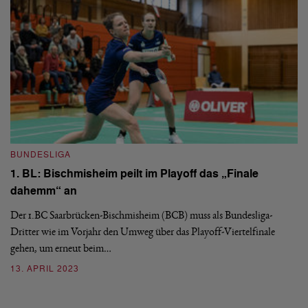
ab
3
BUNDESLIGA
1. BL: Bischmisheim peilt im Playoff das „Finale
dahemm“ an
Der 1.BC Saarbrücken-Bischmisheim (BCB) muss als Bundesliga-
B
Dritter wie im Vorjahr den Umweg über das Playoff-Viertelfinale
1
gehen, um erneut beim…
a
13. APRIL 2023
Vi
Ha