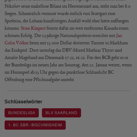
Nikolov seine makellose Bilanz im Herreneinzel aus, steht nun bei 8:0
Siegen. Schmerzlich vermisst wurde östlich von Stuttgart eine
Spielerin, die Lohaus kurzfristigen Ausfall wohl eher hätte auffangen
können:
Stine Küspert
feierte dafür im weit entfernten Kanada einen
schönen Erfolg. Die 23-jährige Nationalspielerin erreichte mit
Jan
Colin Völker
beim mit 15.000 Dollar dotierten Turnier in Markham
das Endspiel. Dort unterlag das DBV-Mixed Mathias Thyrri und
Amalie Magelund aus Dänemark 17:21, 16:21. Für den BCB geht es in
der Bundesliga im neuen Jahr am Sonntag, den 22. Januar weiter, wenn
im Heimspiel ab 15 Uhr gegen das punktlose Schlusslicht BC
Offenburg eine Pflichtaufgabe ansteht.
Schlüsselwörter
BUNDESLIGA
BLV SAARLAND
1. BC SBR.-BISCHMISHEIM