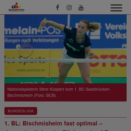
Nationalspielerin Stine Küspert vom 1. BC Saarbrücken-
Bischmisheim (Foto: BCB).
BUNDESLIGA
1. BL: Bischmisheim fast optimal –