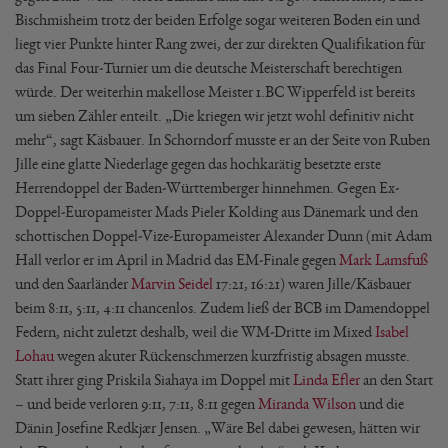
Bischmisheim trotz der beiden Erfolge sogar weiteren Boden ein und
liegt vier Punkte hinter Rang zwei, der zur direkten Qualifikation für
das Final Four-Turnier um die deutsche Meisterschaft berechtigen
würde. Der weiterhin makellose Meister 1.BC Wipperfeld ist bereits
um sieben Zähler enteilt. „Die kriegen wir jetzt wohl definitiv nicht
mehr“, sagt Käsbauer. In Schorndorf musste er an der Seite von Ruben
Jille eine glatte Niederlage gegen das hochkarätig besetzte erste
Herrendoppel der Baden-Württemberger hinnehmen. Gegen Ex-
Doppel-Europameister Mads Pieler Kolding aus Dänemark und den
schottischen Doppel-Vize-Europameister Alexander Dunn (mit Adam
Hall verlor er im April in Madrid das EM-Finale gegen
Mark Lamsfuß
und den Saarländer
Marvin Seidel
17:21, 16:21) waren Jille/Käsbauer
beim 8:11, 5:11, 4:11 chancenlos. Zudem ließ der BCB im Damendoppel
Federn, nicht zuletzt deshalb, weil die WM-Dritte im Mixed
Isabel
Lohau
wegen akuter Rückenschmerzen kurzfristig absagen musste.
Statt ihrer ging Priskila Siahaya im Doppel mit
Linda Efler
an den Start
– und beide verloren 9:11, 7:11, 8:11 gegen
Miranda Wilson
und die
Dänin Josefine Redkjær Jensen. „Wäre Bel dabei gewesen, hätten wir