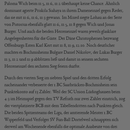
Paloma Wich beim 11:5, 11:6, 11:2 überhaupt keine Chance. Ähnlich
dominant agierte Priskila Siahaya in ihrem Dameneinzel gegen Reder,
das sie mit 11:6, 11:6, 11:3 gewann. Im Mixed siegte Lohau an der Seite
von Pistorius ebenfalls glatt 11:6, 11:5, 11:8 gegen Wich und Jonas
Burger. Und auch die beiden Herreneinzel waren jeweils glasklare
Angelegenheiten für die Gäste. Der Däne Christophersen bezwang
Offenburgs Esten Karl Kert mit 11:8, 11:9, 12:10. Noch deutlicher
machtes es Bischmisheims Bulgare Daniel Nikolov, der Lukas Burger
11:3, 11:2 und 11:9 abblitzen ließ und damit in seinem sechsten
Herreneinzel den sechsten Sieg feiern durfte.
Durch den vierten Sieg im siebten Spiel und den dritten Erfolg
nacheinander verbesserte der 1.BC Saarbrücken-Bischmisheim sein
Punktekonto auf 13 Zähler. Weil der SC Union Lüdinghausen beim
4:3 im Heimspiel gegen den TV Refrath nur zwei Zähler einstrich, zog
der viertplatzierte BCB mit dem Tabellendritten nach Punkten gleich.
Die beiden Spitzenteams der Liga, der amtierende Meister 1.BC
Wipperfeld und Verfolger SV Fun-Ball Dortelweil schnappten sich
derweil am Wochenende ebenfalls die optimale Ausbeute von drei