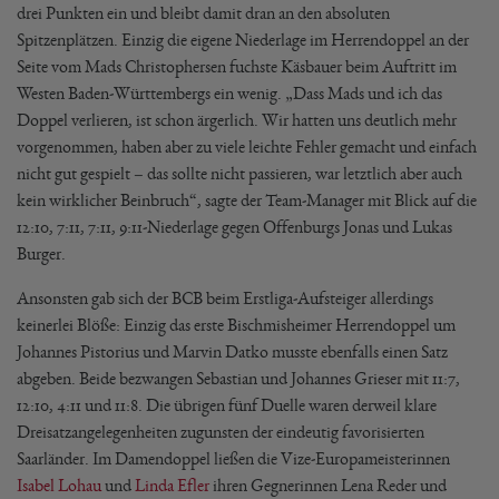
drei Punkten ein und bleibt damit dran an den absoluten
Spitzenplätzen. Einzig die eigene Niederlage im Herrendoppel an der
Seite vom Mads Christophersen fuchste Käsbauer beim Auftritt im
Westen Baden-Württembergs ein wenig. „Dass Mads und ich das
Doppel verlieren, ist schon ärgerlich. Wir hatten uns deutlich mehr
vorgenommen, haben aber zu viele leichte Fehler gemacht und einfach
nicht gut gespielt – das sollte nicht passieren, war letztlich aber auch
kein wirklicher Beinbruch“, sagte der Team-Manager mit Blick auf die
12:10, 7:11, 7:11, 9:11-Niederlage gegen Offenburgs Jonas und Lukas
Burger.
Ansonsten gab sich der BCB beim Erstliga-Aufsteiger allerdings
keinerlei Blöße: Einzig das erste Bischmisheimer Herrendoppel um
Johannes Pistorius und Marvin Datko musste ebenfalls einen Satz
abgeben. Beide bezwangen Sebastian und Johannes Grieser mit 11:7,
12:10, 4:11 und 11:8. Die übrigen fünf Duelle waren derweil klare
Dreisatzangelegenheiten zugunsten der eindeutig favorisierten
Saarländer. Im Damendoppel ließen die Vize-Europameisterinnen
Isabel Lohau
und
Linda Efler
ihren Gegnerinnen Lena Reder und