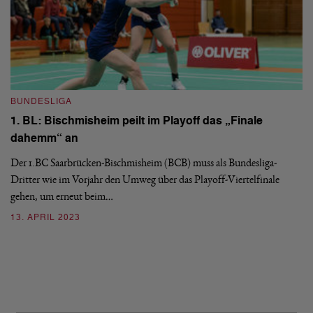
BUNDESLIGA
1. BL: Bischmisheim peilt im Playoff das „Finale
dahemm“ an
Der 1.BC Saarbrücken-Bischmisheim (BCB) muss als Bundesliga-
B
Dritter wie im Vorjahr den Umweg über das Playoff-Viertelfinale
1
gehen, um erneut beim…
a
13. APRIL 2023
Vi
Ha
mi
2