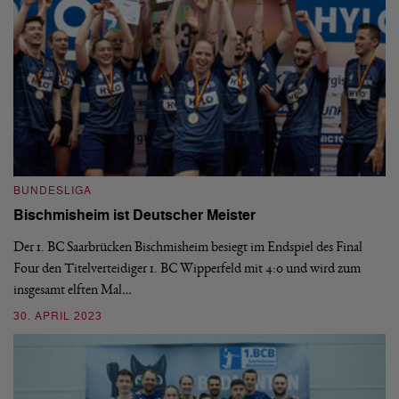
BUNDESLIGA
B
Bischmisheim ist Deutscher Meister
1
H
Der 1. BC Saarbrücken Bischmisheim besiegt im Endspiel des Final
Four den Titelverteidiger 1. BC Wipperfeld mit 4:0 und wird zum
Di
insgesamt elften Mal…
le
6:
30. APRIL 2023
03