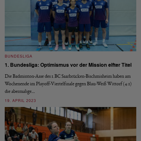
BUNDESLIGA
1. Bundesliga: Optimismus vor der Mission elfter Titel
Die Badminton-Asse des 1.BC Saarbrücken-Bischmisheim haben am
B
Wochenende im Playoff-Viertelfinale gegen Blau-Weiß Wittorf (4:1)
1
die abermalige…
F
19. APRIL 2023
Ge
di
ab
3