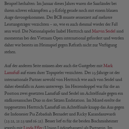
Beispiel herhalten: Im Januar dieses Jahres waren die Saarländer bei
ihrem schwer erkämpften 4:3-Erfolg gerade noch mit einem blauen
Auge davongekommen. Der BCB musste seinerzeit auf mehrere
Leistungsträger verzichten – so, wie es auch diesmal wieder der Fall
sein wird: Die Nationalspieler Isabel Herttrich und
Marvin Seidel
sind
momentan bei den Vietnam Open international gefordert und werden
daher wie bereits im Heimspiel gegen Refrath nicht zur Verfügung
stehen.
Auf der anderen Seite müssen aber auch die Gastgeber mit
Mark
Lamsfuß
auf einen ihrer Topspieler verzichten. Der 25-Jährige ist der
internationale Partner sowohl von Herttrich wie auch von Seidel und
daher ebenfalls in Asien unterwegs. Im Herrendoppel war für die an
Position zwei gesetzten Lamsfuß und Seidel im Achtelfinale gegen ein
südkoreanisches Duo in drei Sätzen Endstation. Im Mixed ereilte die
topgesetzten Herttrich/Lamsfuß im Achtelfinale knapp das Aus gegen
die Indonesier Pia Zebadiah Bernadet und Ricky Karandasuwardi
(23:21, 21:23 und 16:21). Besser lief es für die beiden Bischmisheimer
jeweils mit
Linda Efler
(Union Lüdinghausen) als Partnerin. Im