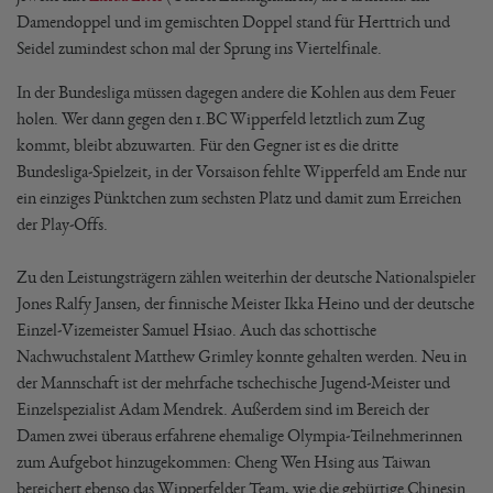
Damendoppel und im gemischten Doppel stand für Herttrich und
Seidel zumindest schon mal der Sprung ins Viertelfinale.
In der Bundesliga müssen dagegen andere die Kohlen aus dem Feuer
holen. Wer dann gegen den 1.BC Wipperfeld letztlich zum Zug
kommt, bleibt abzuwarten. Für den Gegner ist es die dritte
Bundesliga-Spielzeit, in der Vorsaison fehlte Wipperfeld am Ende nur
ein einziges Pünktchen zum sechsten Platz und damit zum Erreichen
der Play-Offs.
Zu den Leistungsträgern zählen weiterhin der deutsche Nationalspieler
Jones Ralfy Jansen, der finnische Meister Ikka Heino und der deutsche
Einzel-Vizemeister Samuel Hsiao. Auch das schottische
Nachwuchstalent Matthew Grimley konnte gehalten werden. Neu in
der Mannschaft ist der mehrfache tschechische Jugend-Meister und
Einzelspezialist Adam Mendrek. Außerdem sind im Bereich der
Damen zwei überaus erfahrene ehemalige Olympia-Teilnehmerinnen
zum Aufgebot hinzugekommen: Cheng Wen Hsing aus Taiwan
bereichert ebenso das Wipperfelder Team, wie die gebürtige Chinesin