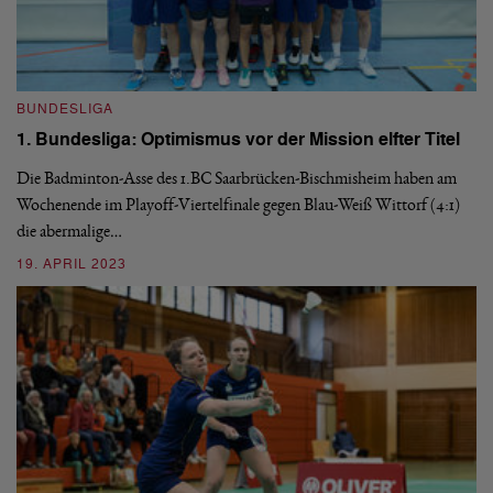
BUNDESLIGA
1. Bundesliga: Optimismus vor der Mission elfter Titel
Die Badminton-Asse des 1.BC Saarbrücken-Bischmisheim haben am
B
Wochenende im Playoff-Viertelfinale gegen Blau-Weiß Wittorf (4:1)
1
die abermalige…
F
19. APRIL 2023
Ge
di
ab
3