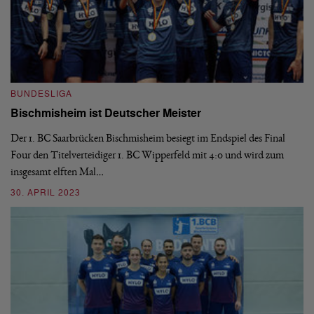
BUNDESLIGA
B
Bischmisheim ist Deutscher Meister
1
H
Der 1. BC Saarbrücken Bischmisheim besiegt im Endspiel des Final
Four den Titelverteidiger 1. BC Wipperfeld mit 4:0 und wird zum
Di
insgesamt elften Mal…
le
6:
30. APRIL 2023
03