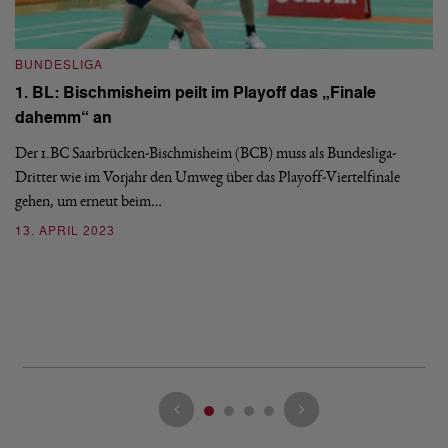
BUNDESLIGA
1. BL: Bischmisheim peilt im Playoff das „Finale
dahemm“ an
Der 1.BC Saarbrücken-Bischmisheim (BCB) muss als Bundesliga-
B
Dritter wie im Vorjahr den Umweg über das Playoff-Viertelfinale
1
gehen, um erneut beim…
a
13. APRIL 2023
Vi
Ha
mi
2