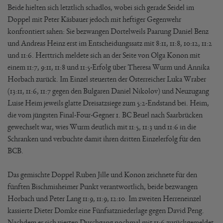
Beide hielten sich letztlich schadlos, wobei sich gerade Seidel im
Doppel mit Peter Käsbauer jedoch mit heftiger Gegenwehr
konfrontiert sahen: Sie bezwangen Dortelweils Paarung Daniel Benz
und Andreas Heinz erst im Entscheidungssatz mit 8:11, 11:8, 10:12, 11:2
und 11:6. Herttrich meldete sich an der Seite von Olga Konon mit
einem 11:7, 9:11, 11:8 und 11:5-Erfolg über Theresa Wurm und Annika
Horbach zurück. Im Einzel steuerten der Österreicher Luka Wraber
(13:11, 11:6, 11:7 gegen den Bulgaren Daniel Nikolov) und Neuzugang
Luise Heim jeweils glatte Dreisatzsiege zum 5:2-Endstand bei. Heim,
die vom jüngsten Final-Four-Gegner 1. BC Beuel nach Saarbrücken
gewechselt war, wies Wurm deutlich mit 11:5, 11:3 und 11:6 in die
Schranken und verbuchte damit ihren dritten Einzelerfolg für den
BCB.
Das gemischte Doppel Ruben Jille und Konon zeichnete für den
fünften Bischmisheimer Punkt verantwortlich, beide bezwangen
Horbach und Peter Lang 11:9, 11:9, 12:10. Im zweiten Herreneinzel
kassierte Dieter Domke eine Fünfsatzniederlage gegen David Peng.
Nachdem er sich vierten Durchgang nochmal mit 11:6 zurückgemeldet