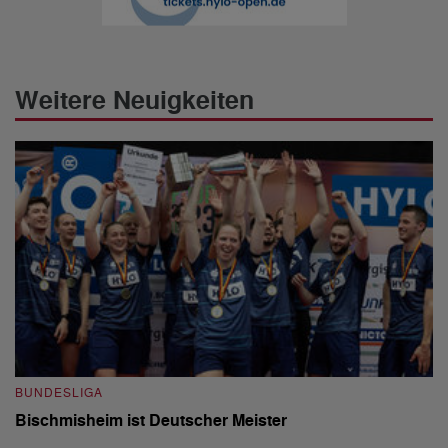
Weitere Neuigkeiten
BUNDESLIGA
B
Bischmisheim ist Deutscher Meister
1
H