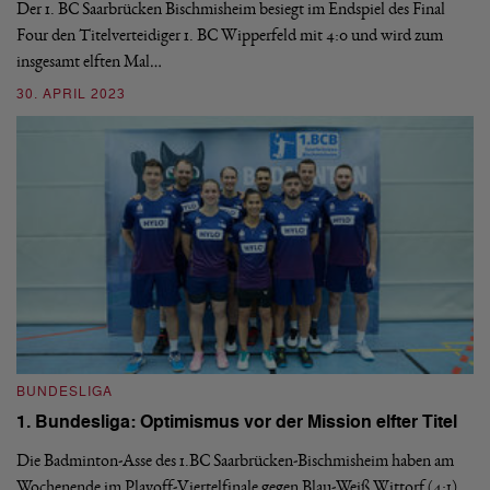
Der 1. BC Saarbrücken Bischmisheim besiegt im Endspiel des Final
Four den Titelverteidiger 1. BC Wipperfeld mit 4:0 und wird zum
Di
insgesamt elften Mal…
le
6:
30. APRIL 2023
03
BUNDESLIGA
1. Bundesliga: Optimismus vor der Mission elfter Titel
Die Badminton-Asse des 1.BC Saarbrücken-Bischmisheim haben am
B
Wochenende im Playoff-Viertelfinale gegen Blau-Weiß Wittorf (4:1)