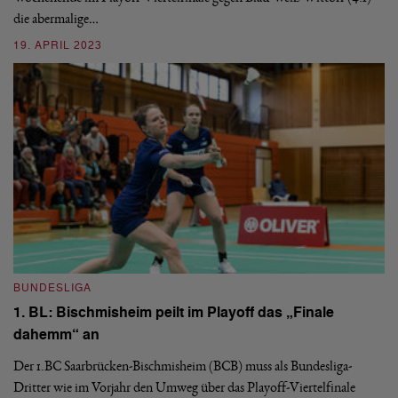
1
die abermalige…
F
19. APRIL 2023
Ge
di
ab
3
BUNDESLIGA
1. BL: Bischmisheim peilt im Playoff das „Finale
dahemm“ an
Der 1.BC Saarbrücken-Bischmisheim (BCB) muss als Bundesliga-
B
Dritter wie im Vorjahr den Umweg über das Playoff-Viertelfinale
1