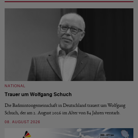
NATIONAL
N
Trauer um Wolfgang Schuch
D
b
Die Badmintongemeinschaft in Deutschland trauert um Wolfgang
Schuch, der am 2. August 2026 im Alter von 84 Jahren verstarb.
De
En
08. AUGUST 2026
be
09