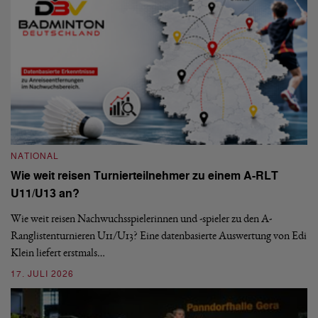
NATIONAL
Wie weit reisen Turnierteilnehmer zu einem A-RLT
N
U11/U13 an?
S
Wie weit reisen Nachwuchsspielerinnen und -spieler zu den A-
Ranglistenturnieren U11/U13? Eine datenbasierte Auswertung von Edi
De
Klein liefert erstmals…
nä
ei
17. JULI 2026
09