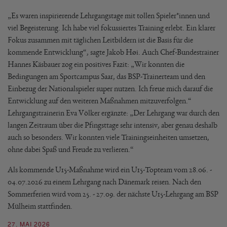
„Es waren inspirierende Lehrgangstage mit tollen Spieler*innen und
viel Begeisterung. Ich habe viel fokussiertes Training erlebt. Ein klarer
Fokus zusammen mit täglichen Leitbildern ist die Basis für die
kommende Entwicklung“, sagte Jakob Høi. Auch Chef-Bundestrainer
Hannes Käsbauer zog ein positives Fazit: „Wir konnten die
Bedingungen am Sportcampus Saar, das BSP-Trainerteam und den
Einbezug der Nationalspieler super nutzen. Ich freue mich darauf die
Entwicklung auf den weiteren Maßnahmen mitzuverfolgen.“
Lehrgangstrainerin Eva Völker ergänzte: „Der Lehrgang war durch den
langen Zeitraum über die Pfingsttage sehr intensiv, aber genau deshalb
auch so besonders. Wir konnten viele Trainingseinheiten umsetzen,
ohne dabei Spaß und Freude zu verlieren.“
Als kommende U15-Maßnahme wird ein U15-Topteam vom 28.06. -
04.07.2026 zu einem Lehrgang nach Dänemark reisen. Nach den
Sommerferien wird vom 25. - 27.09. der nächste U15-Lehrgang am BSP
Mülheim stattfinden.
27. MAI 2026