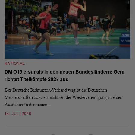
NATIONAL
N
DM O19 erstmals in den neuen Bundesländern: Gera
E
richtet Titelkämpfe 2027 aus
Mi
Der Deutsche Badminton-Verband vergibt die Deutschen
Mo
Meisterschaften 2027 erstmals seit der Wiedervereinigung an einen
de
Ausrichter in den neuen…
08
14. JULI 2026