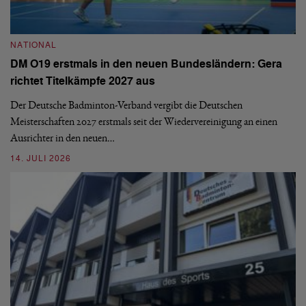
N
NATIONAL
E
DM O19 erstmals in den neuen Bundesländern: Gera
Mi
richtet Titelkämpfe 2027 aus
Mo
de
Der Deutsche Badminton-Verband vergibt die Deutschen
Meisterschaften 2027 erstmals seit der Wiedervereinigung an einen
08
Ausrichter in den neuen…
14. JULI 2026