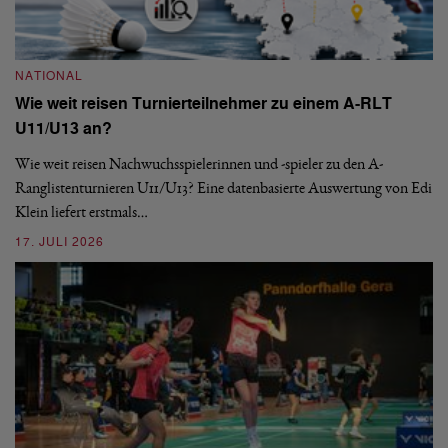
NATIONAL
N
Wie weit reisen Turnierteilnehmer zu einem A-RLT
S
U11/U13 an?
De
nä
Wie weit reisen Nachwuchsspielerinnen und -spieler zu den A-
ei
-
Ranglistenturnieren U11/U13? Eine datenbasierte Auswertung von Edi
Klein liefert erstmals…
09
17. JULI 2026