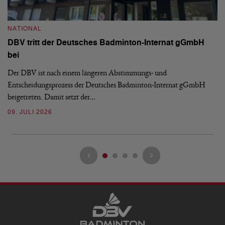
N
S
NATIONAL
H
DBV tritt der Deutsches Badminton-Internat gGmbH
De
bei
Ze
Bu
Der DBV ist nach einem längeren Abstimmungs- und
Entscheidungsprozess der Deutsches Badminton-Internat gGmbH
07
beigetreten. Damit setzt der…
09. JULI 2026