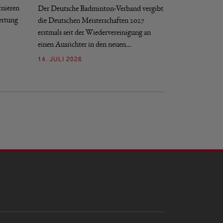
rnieren
Der Deutsche Badminton-Verband vergibt
Entscheidungsproze
ertung
die Deutschen Meisterschaften 2027
gGmbH beigetreten
erstmals seit der Wiedervereinigung an
09. JULI 2026
einen Ausrichter in den neuen…
14. JULI 2026