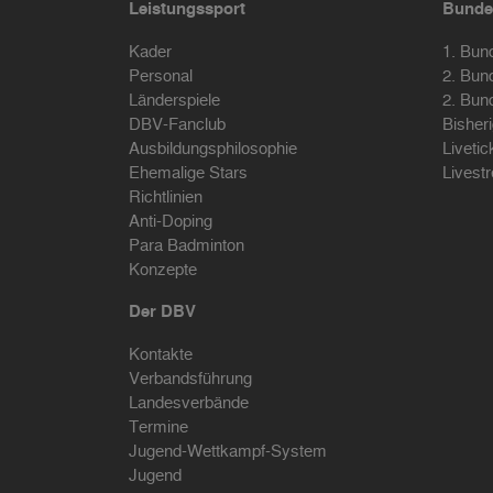
Leistungssport
Bunde
Kader
1. Bun
Personal
2. Bun
Länderspiele
2. Bun
DBV-Fanclub
Bisher
Ausbildungsphilosophie
Livetic
Ehemalige Stars
Livest
Richtlinien
Anti-Doping
Para Badminton
Konzepte
Der DBV
Kontakte
Verbandsführung
Landesverbände
Termine
Jugend-Wettkampf-System
Jugend