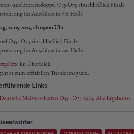
en- und Herrendoppel O35-O75 einschließlich Finale
gerehrung im Anschluss in der Halle
ag, 21.05.2023, ab 09:00 Uhr
ed O35–O75 einschließlich Finale
gerehrung im Anschluss in der Halle
etzplätze
im Überblick.
eht es zum offiziellen Turniermagazin.
erführende Links
Deutsche Meisterschaften O35 - O75 2023: Alle Ergebnisse
üsselwörter
TSCHE MEISTERSCHAFTEN
ALTERSKLASSEN
BLV BADEN