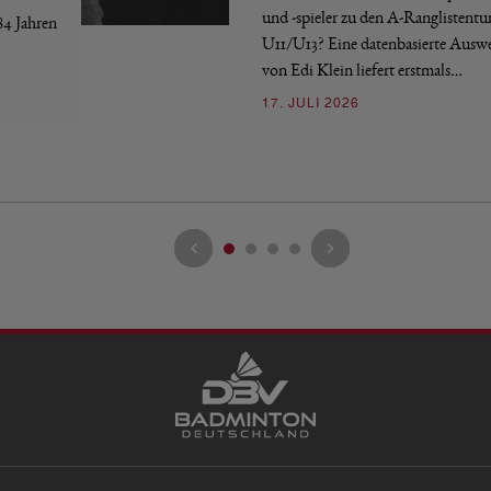
und -spieler zu den A-Ranglistentu
84 Jahren
U11/U13? Eine datenbasierte Ausw
von Edi Klein liefert erstmals…
17. JULI 2026