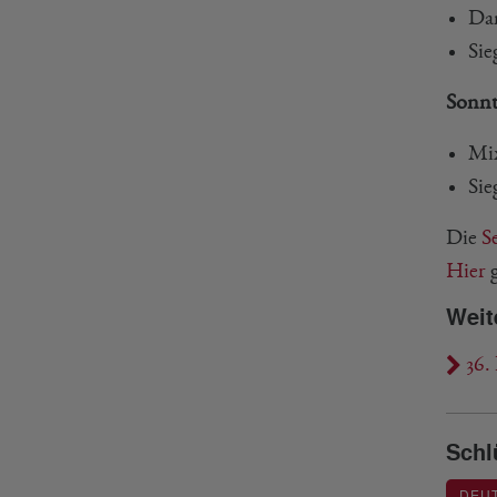
Dam
Sie
Sonnt
Mix
Sie
Die
S
Hier
g
Weit
36. 
Schl
DEU