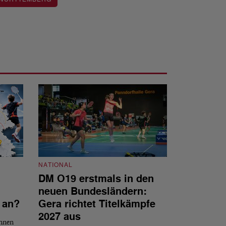
NATIONAL
DM O19 erstmals in den
NATIONAL
neuen Bundesländern:
DBV tritt d
 an?
Gera richtet Titelkämpfe
Internat gG
2027 aus
innen
Der DBV ist nach 