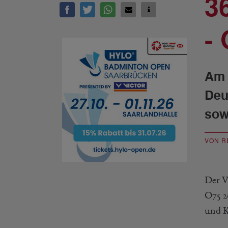
3
-
Am 
Deu
sow
VON R
Der V
O75 2
und K