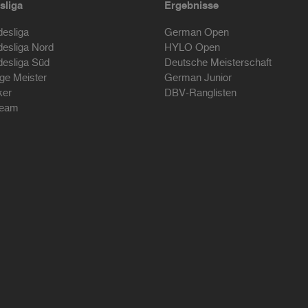
sliga
Ergebnisse
desliga
German Open
desliga Nord
HYLO Open
desliga Süd
Deutsche Meisterschaft
ige Meister
German Junior
ker
DBV-Ranglisten
ream