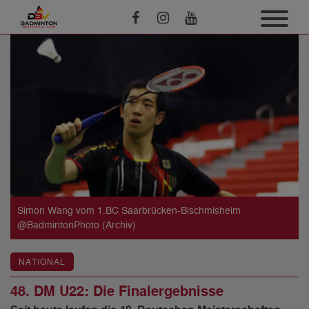
Simon Wang vom 1.BC Saarbrücken-Bischmisheim
@BadmintonPhoto (Archiv)
NATIONAL
48. DM U22: Die Finalergebnisse