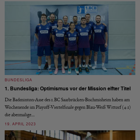
03
BUNDESLIGA
1. Bundesliga: Optimismus vor der Mission elfter Titel
Die Badminton-Asse des 1.BC Saarbrücken-Bischmisheim haben am
B
Wochenende im Playoff-Viertelfinale gegen Blau-Weiß Wittorf (4:1)
1
die abermalige…
F
19. APRIL 2023
Ge
di