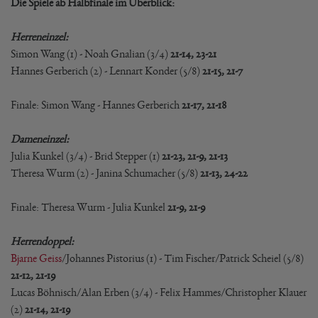
Die Spiele ab Halbfinale im Überblick:
Herreneinzel:
Simon Wang (1) - Noah Gnalian (3/4)
21-14, 23-21
Hannes Gerberich (2) - Lennart Konder (5/8)
21-15, 21-7
Finale: Simon Wang - Hannes Gerberich
21-17, 21-18
Dameneinzel:
Julia Kunkel (3/4) - Brid Stepper (1)
21-23, 21-9, 21-13
Theresa Wurm (2) - Janina Schumacher (5/8)
21-13, 24-22
Finale: Theresa Wurm - Julia Kunkel
21-9, 21-9
Herrendoppel:
Bjarne Geiss
/Johannes Pistorius (1) - Tim Fischer/Patrick Scheiel (5/8)
21-12, 21-19
Lucas Böhnisch/Alan Erben (3/4) - Felix Hammes/Christopher Klauer
(2)
21-14, 21-19