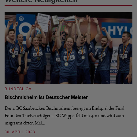
BUNDESLIGA
B
Bischmisheim ist Deutscher Meister
1
H
Der 1. BC Saarbrücken Bischmisheim besiegt im Endspiel des Final
Four den Titelverteidiger 1. BC Wipperfeld mit 4:0 und wird zum
Di
insgesamt elften Mal…
le
6:
30. APRIL 2023