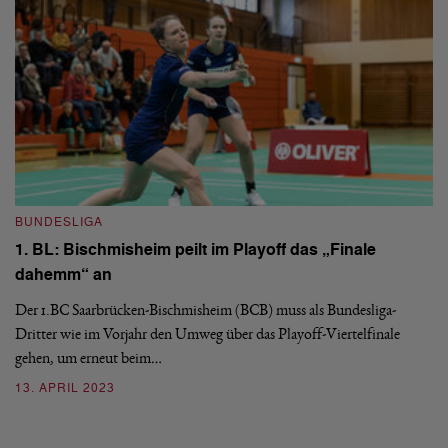
ab
3
BUNDESLIGA
1. BL: Bischmisheim peilt im Playoff das „Finale
dahemm“ an
Der 1.BC Saarbrücken-Bischmisheim (BCB) muss als Bundesliga-
B
Dritter wie im Vorjahr den Umweg über das Playoff-Viertelfinale
1
gehen, um erneut beim…
a
13. APRIL 2023
Vi
Ha