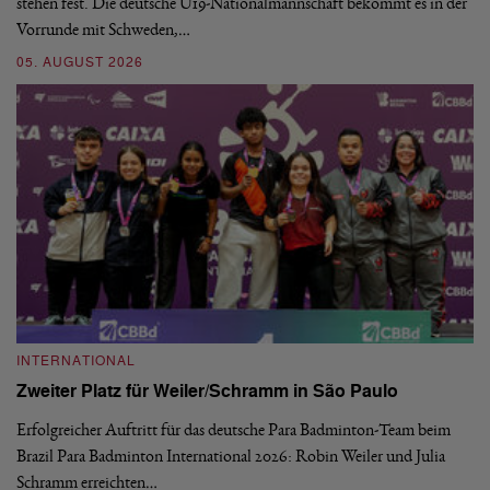
stehen fest. Die deutsche U19-Nationalmannschaft bekommt es in der
ve
Vorrunde mit Schweden,…
gr
05. AUGUST 2026
03
INTERNATIONAL
I
Zweiter Platz für Weiler/Schramm in São Paulo
D
Erfolgreicher Auftritt für das deutsche Para Badminton-Team beim
Di
Brazil Para Badminton International 2026: Robin Weiler und Julia
de
Schramm erreichten…
Gl