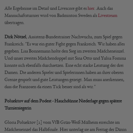
Alle Ergebnisse im Detail und Livescore gibt es
hier
. Auch das
Mannschaftsturnier wird von Badminton Sweden als
Livestream
übertragen.
Dirk Nötzel
, Assistenz-Bundestrainer Nachwuchs, zum Spiel gegen
Frankreich: "Es war ein guter Fight gegen Frankreich. Wir haben alles
gegeben. Lisa Bonnemann holte den Sieg im zweiten Mädcheneinzel.
Und unser zweites Mädchendoppel mit Sina Otto und Yuliia Fomina
konnte sich ebenfalls durchsetzen. Eine echt starke Leistung der drei
Damen. Die anderen Spieler und Spielerinnen haben an ihrer oberen
Grenze gespielt und gute Leistungen gezeigt. Man muss anerkennen,
dass die Franzosen da einen Tick besser sind als wir."
Poluektov auf dem Podest - Hauchdünne Niederlage gegen spätere
Turniersiegerin
Gloria Poluektov [2] vom VfB Grün-Weiß Mülheim erreichte im
Mädcheneinzel das Halbfinale. Hier unterlag sie am Freitag der Dänin