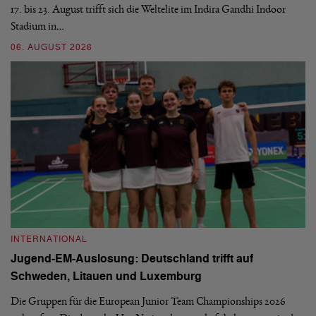
17. bis 23. August trifft sich die Weltelite im Indira Gandhi Indoor
de
Stadium in…
si
06. AUGUST 2026
30
INTERNATIONAL
I
Jugend-EM-Auslosung: Deutschland trifft auf
B
Schweden, Litauen und Luxemburg
S
Die Gruppen für die European Junior Team Championships 2026
De