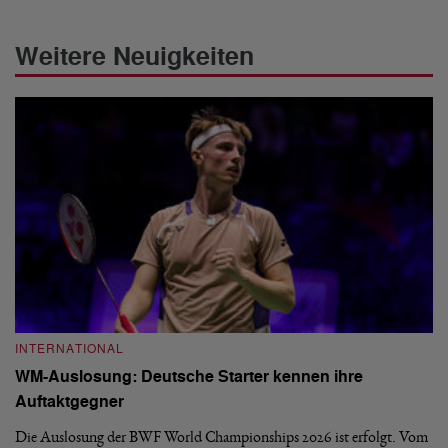
Weitere Neuigkeiten
INTERNATIONAL
I
WM-Auslosung: Deutsche Starter kennen ihre
B
Auftaktgegner
U
d
Die Auslosung der BWF World Championships 2026 ist erfolgt. Vom
Hi