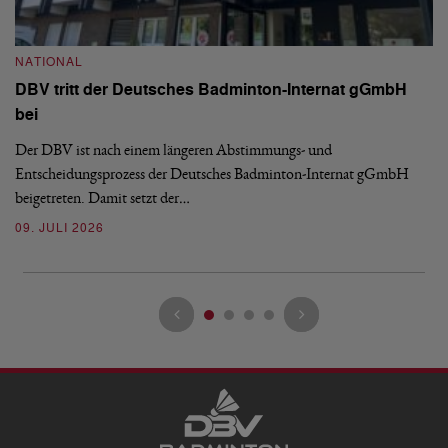
N
S
NATIONAL
H
DBV tritt der Deutsches Badminton-Internat gGmbH
De
bei
Ze
Bu
Der DBV ist nach einem längeren Abstimmungs- und
Entscheidungsprozess der Deutsches Badminton-Internat gGmbH
07
beigetreten. Damit setzt der…
09. JULI 2026