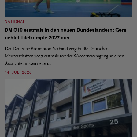
N
NATIONAL
E
DM O19 erstmals in den neuen Bundesländern: Gera
Mi
richtet Titelkämpfe 2027 aus
Mo
de
Der Deutsche Badminton-Verband vergibt die Deutschen
Meisterschaften 2027 erstmals seit der Wiedervereinigung an einen
08
Ausrichter in den neuen…
14. JULI 2026