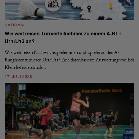
NATIONAL
N
Wie weit reisen Turnierteilnehmer zu einem A-RLT
S
U11/U13 an?
De
nä
Wie weit reisen Nachwuchsspielerinnen und -spieler zu den A-
ei
-
Ranglistenturnieren U11/U13? Eine datenbasierte Auswertung von Edi
Klein liefert erstmals…
09
17. JULI 2026