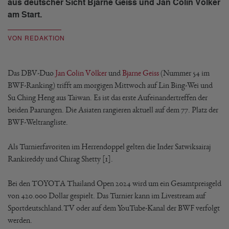
aus deutscher Sicht Bjarne Geiss und Jan Colin Völker
am Start.
VON REDAKTION
Das DBV-Duo
Jan Colin Völker
und
Bjarne Geiss
(Nummer 54 im
BWF-Ranking) trifft am morgigen Mittwoch auf Lin Bing-Wei und
Su Ching Heng aus Taiwan. Es ist das erste Aufeinandertreffen der
beiden Paarungen. Die Asiaten rangieren aktuell auf dem 77. Platz der
BWF-Weltrangliste.
Als Turnierfavoriten im Herrendoppel gelten die Inder Satwiksairaj
Rankireddy und Chirag Shetty [1].
Bei den TOYOTA Thailand Open 2024 wird um ein Gesamtpreisgeld
von 420.000 Dollar gespielt. Das Turnier kann im Livestream auf
Sportdeutschland.TV oder auf dem YouTube-Kanal der BWF verfolgt
werden.