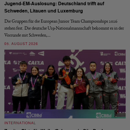
Jugend-EM-Auslosung: Deutschland trifft auf
B
Schweden, Litauen und Luxemburg
S
Die Gruppen für die European Junior Team Championships 2026
De
stehen fest. Die deutsche U19-Nationalmannschaft bekommt es in der
ve
Vorrunde mit Schweden,…
gr
05. AUGUST 2026
03
INTERNATIONAL
I