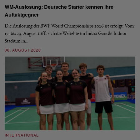
WM-Auslosung: Deutsche Starter kennen ihre
B
Auftaktgegner
U
d
Die Auslosung der BWF World Championships 2026 ist erfolgt. Vom
Hi
17. bis 23. August trifft sich die Weltelite im Indira Gandhi Indoor
de
Stadium in…
si
06. AUGUST 2026
30
INTERNATIONAL
I