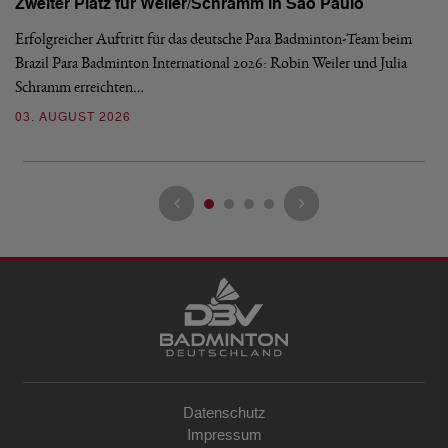
Zweiter Platz für Weiler/Schramm in São Paulo
D
Erfolgreicher Auftritt für das deutsche Para Badminton-Team beim
Di
Brazil Para Badminton International 2026: Robin Weiler und Julia
de
Schramm erreichten…
Gl
03. AUGUST 2026
28
Datenschutz
Impressum