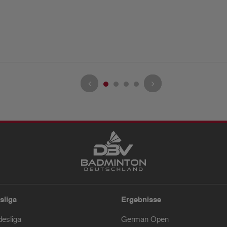
sliga
Ergebnisse
desliga
German Open