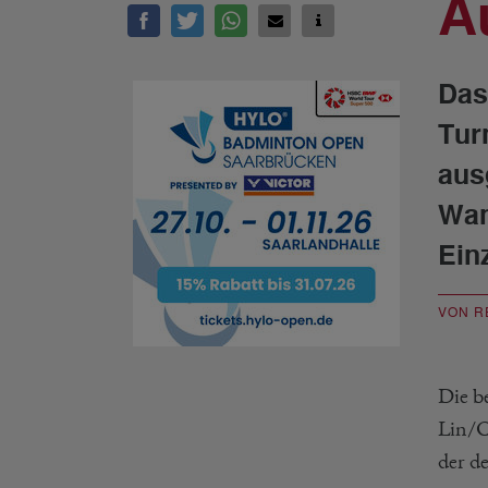
A
Das
Tur
aus
Wan
Ein
VON R
Die b
Lin/C
der d