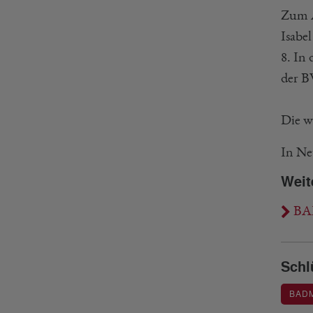
Zum 
Isabe
8. In
der BW
Die w
In Ne
Weit
BAR
Schl
BAD