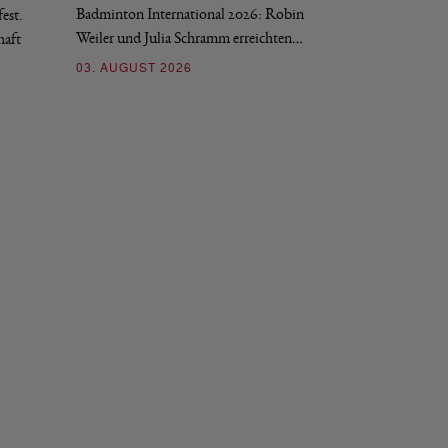
Badminton International 2026: Robin
est.
Salerno sicherte sic
Weiler und Julia Schramm erreichten…
haft
30. JULI 2026
03. AUGUST 2026