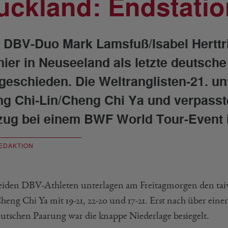
uckland: Endstation
 DBV-Duo Mark Lamsfuß/Isabel Herttri
nier in Neuseeland als letzte deutsche
geschieden. Die Weltranglisten-21. u
g Chi-Lin/Cheng Chi Ya und verpassten
zug bei einem BWF World Tour-Event 
EDAKTION
eiden DBV-Athleten unterlagen am Freitagmorgen den taiw
heng Chi Ya mit 19-21, 22-20 und 17-21. Erst nach über ein
eutschen Paarung war die knappe Niederlage besiegelt.