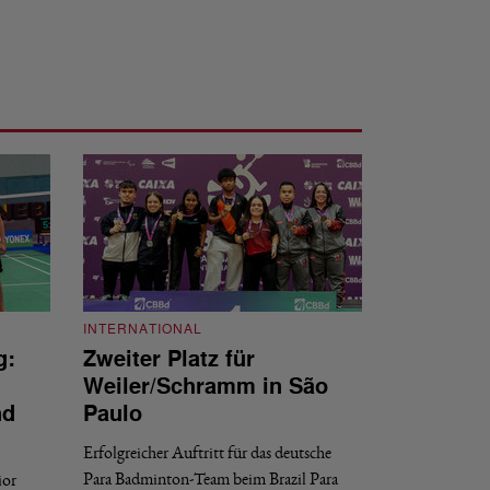
INTERNATIONAL
g:
Zweiter Platz für
INTERNATIONAL
Weiler/Schramm in São
Bronze für 
nd
Paulo
den Europea
Erfolgreicher Auftritt für das deutsche
Historischer Erfol
Para Badminton-Team beim Brazil Para
ior
Bei den European U