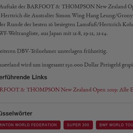
Auftakt der BARFOOT & THOMPSON New Zealand Ope
l Herttrich die Australier Simon Wing Hang Leung/Gronya 
 der Runde der besten 16 besiegten Lamsfuß/Hertrrich 
F-Weltrangliste, aus Japan mit 21-8, 19-21, 21-14.
eiteren DBV-Teilnehmer unterlagen frühzeitig.
useeland wird um insgesamt 150.000 Dollar Preisgeld gespi
erführende Links
FOOT & THOMPSON New Zealand Open 2019: Alle Er
üsselwörter
MINTON WORLD FEDERATION
SUPER 300
BWF WORLD TO