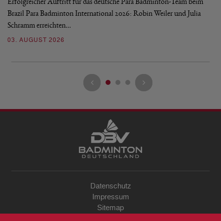
Erfolgreicher Auftritt für das deutsche Para Badminton-Team beim
Di
Brazil Para Badminton International 2026: Robin Weiler und Julia
de
Schramm erreichten…
Gl
03. AUGUST 2026
28
Datenschutz
Impressum
Sitemap
Kontakt