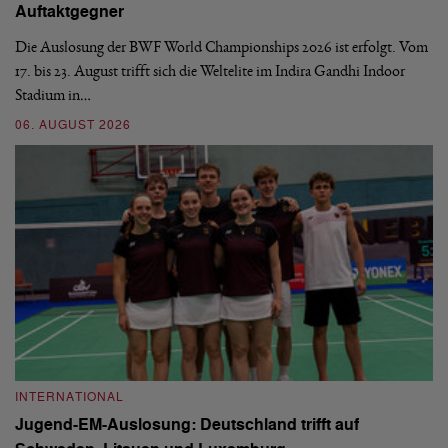
Auftaktgegner
U
Die Auslosung der BWF World Championships 2026 ist erfolgt. Vom
Hi
17. bis 23. August trifft sich die Weltelite im Indira Gandhi Indoor
de
Stadium in…
si
06. AUGUST 2026
30
INTERNATIONAL
I
re
Jugend-EM-Auslosung: Deutschland trifft auf
B