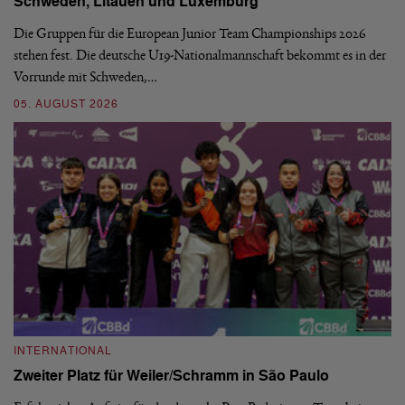
Schweden, Litauen und Luxemburg
S
n
Die Gruppen für die European Junior Team Championships 2026
De
ckt
stehen fest. Die deutsche U19-Nationalmannschaft bekommt es in der
ve
Vorrunde mit Schweden,…
gr
05. AUGUST 2026
03
INTERNATIONAL
I
Zweiter Platz für Weiler/Schramm in São Paulo
D