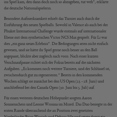
ins Spiel kam, den dann doch noch so abzugeben, tut weh“, erklärte
die deutsche Nationalspielerin.
Besondere Aufmerksamkeit erhielt das Turnier auch durch die
Einführung des neuen Spielballs. Sowohl in Valence als auch bei der
Phuket International Challenge wurde erstmals auf internationaler
Ebene mit dem synthetischen Victor NCS Max gespielt. Für Li war
dies „ein ganz neues Erlebnis“. Die Bedingungen seien nicht einfach
gewesen, und sie hätte ihr Spiel gerne noch besser an den Ball
angepasst, blickte aber zugleich nach vorn: Nach einer kurzen
Verschnaufpause richtet sich der Fokus bereits auf die nächsten
Aufgaben. „Es kommen noch weitere Turniere, und der Schlüssel ist,
zwischendurch gut zu regenerieren.“ Bereits in den kommenden
Wochen schlägt sie zunächst bei den US Open (23.–28. Juni) und
anschließend bei den Canada Open (30. Juni bis 5. Juli) auf.
Für einen weiteren deutschen Höhepunkt sorgten Aaron
Sonnenschein und Leonie Wronna im Mixed. Das Duo besiegte in der
ersten Runde überraschend die an Position zwei gesetzten
Niederländer Brian Wassink und Debora Jille und setzte damit ein