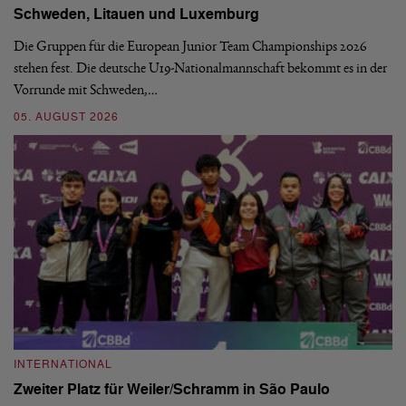
Schweden, Litauen und Luxemburg
S
Die Gruppen für die European Junior Team Championships 2026
De
stehen fest. Die deutsche U19-Nationalmannschaft bekommt es in der
ve
Vorrunde mit Schweden,…
gr
05. AUGUST 2026
03
INTERNATIONAL
I
Zweiter Platz für Weiler/Schramm in São Paulo
D