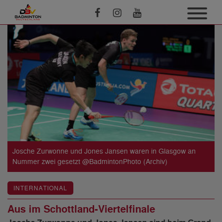
Josche Zurwonne und Jones Jansen waren in Glasgow an
Nummer zwei gesetzt @BadmintonPhoto (Archiv)
INTERNATIONAL
Aus im Schottland-Viertelfinale