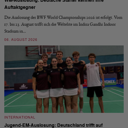
WM-Auslosung: Deutsche Starter kennen ihre
B
Auftaktgegner
U
d
Die Auslosung der BWF World Championships 2026 ist erfolgt. Vom
Hi
17. bis 23. August trifft sich die Weltelite im Indira Gandhi Indoor
de
Stadium in…
si
06. AUGUST 2026
30
INTERNATIONAL
I
Jugend-EM-Auslosung: Deutschland trifft auf
B