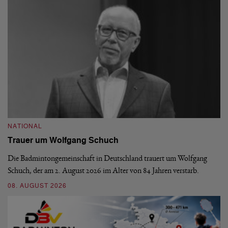
NATIONAL
N
Trauer um Wolfgang Schuch
D
b
Die Badmintongemeinschaft in Deutschland trauert um Wolfgang
Schuch, der am 2. August 2026 im Alter von 84 Jahren verstarb.
De
En
08. AUGUST 2026
be
09