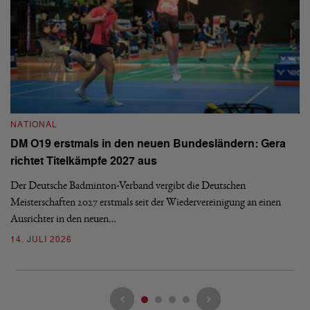
NATIONAL
N
DM O19 erstmals in den neuen Bundesländern: Gera
E
richtet Titelkämpfe 2027 aus
Mi
Der Deutsche Badminton-Verband vergibt die Deutschen
Mo
Meisterschaften 2027 erstmals seit der Wiedervereinigung an einen
de
Ausrichter in den neuen…
08
14. JULI 2026