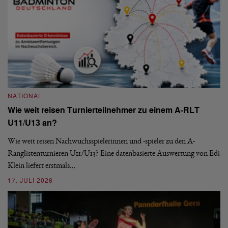
NATIONAL
Wie weit reisen Turnierteilnehmer zu einem A-RLT
N
U11/U13 an?
S
Wie weit reisen Nachwuchsspielerinnen und -spieler zu den A-
Ranglistenturnieren U11/U13? Eine datenbasierte Auswertung von Edi
De
Klein liefert erstmals…
nä
ei
17. JULI 2026
09