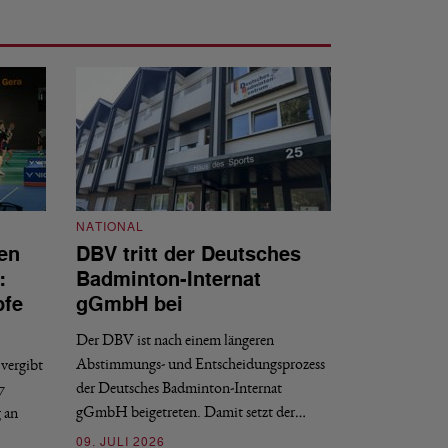
NATIONAL
en
DBV tritt der Deutsches
NATIONAL
:
Badminton-Internat
Stellenauss
pfe
gGmbH bei
Sportdirekt
Der DBV ist nach einem längeren
Der Deutsche Badm
Abstimmungs- und Entscheidungsprozess
vergibt
nächstmöglichen Ze
der Deutsches Badminton-Internat
7
beziehungsweise e
gGmbH beigetreten. Damit setzt der…
g an
09. JULI 2026
09. JULI 2026