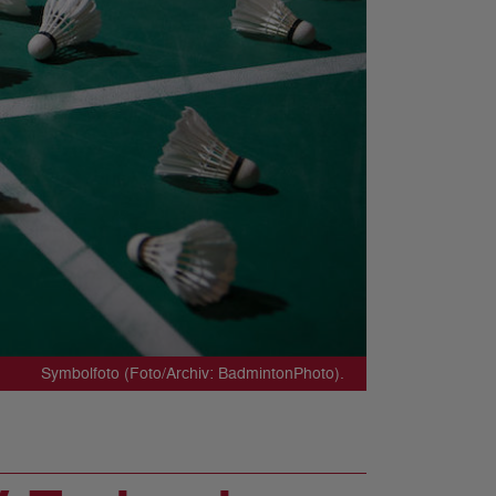
Symbolfoto (Foto/Archiv: BadmintonPhoto).