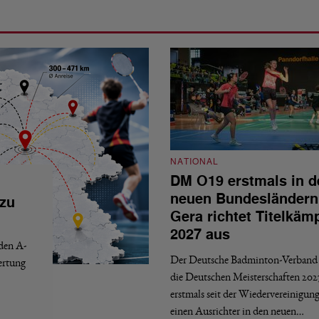
NATIONAL
DM O19 erstmals in d
neuen Bundesländern
 zu
Gera richtet Titelkäm
2027 aus
 den A-
Der Deutsche Badminton-Verband 
ertung
die Deutschen Meisterschaften 202
erstmals seit der Wiedervereinigun
einen Ausrichter in den neuen…