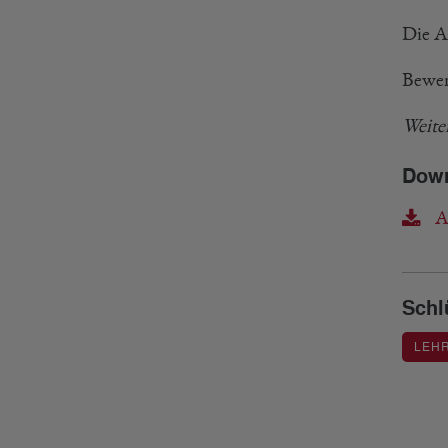
Die A
Bewer
Weite
Dow
A
Schl
LEH