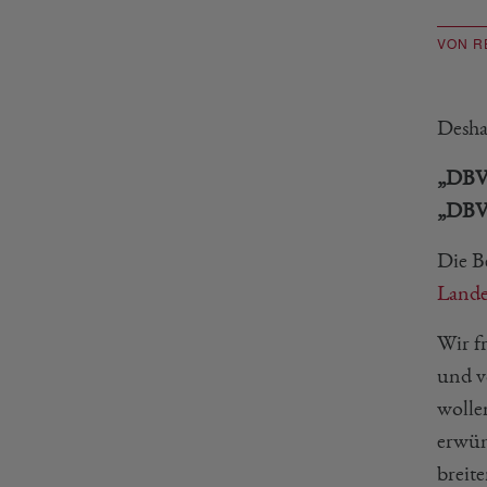
VON R
Desha
„DBV-
„DBV-
Die B
Lande
Wir f
und v
wolle
erwüns
breite