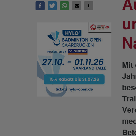
A
u
N
Mit
Jah
bes
Tra
Ver
med
Bete