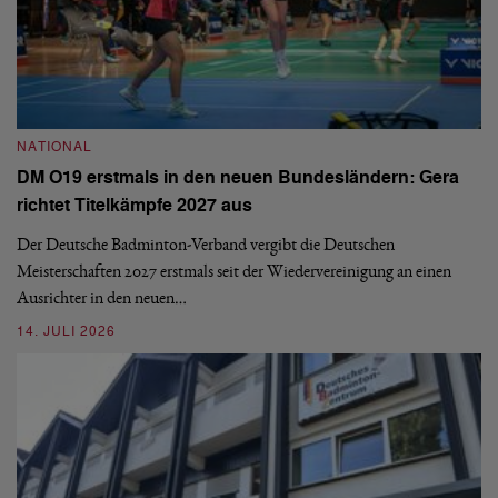
N
NATIONAL
E
DM O19 erstmals in den neuen Bundesländern: Gera
Mi
richtet Titelkämpfe 2027 aus
Mo
de
Der Deutsche Badminton-Verband vergibt die Deutschen
Meisterschaften 2027 erstmals seit der Wiedervereinigung an einen
08
Ausrichter in den neuen…
14. JULI 2026