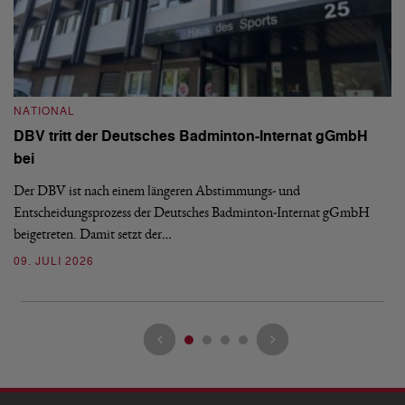
N
S
NATIONAL
H
DBV tritt der Deutsches Badminton-Internat gGmbH
De
bei
Ze
Bu
Der DBV ist nach einem längeren Abstimmungs- und
Entscheidungsprozess der Deutsches Badminton-Internat gGmbH
07
beigetreten. Damit setzt der…
09. JULI 2026