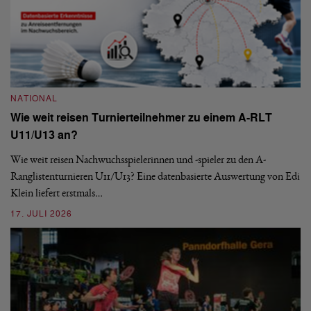
NATIONAL
N
Wie weit reisen Turnierteilnehmer zu einem A-RLT
S
U11/U13 an?
De
nä
Wie weit reisen Nachwuchsspielerinnen und -spieler zu den A-
ei
-
Ranglistenturnieren U11/U13? Eine datenbasierte Auswertung von Edi
Klein liefert erstmals…
09
17. JULI 2026