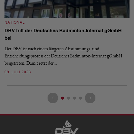
N
S
NATIONAL
H
DBV tritt der Deutsches Badminton-Internat gGmbH
De
bei
Ze
Bu
Der DBV ist nach einem längeren Abstimmungs- und
Entscheidungsprozess der Deutsches Badminton-Internat gGmbH
07
beigetreten. Damit setzt der…
09. JULI 2026