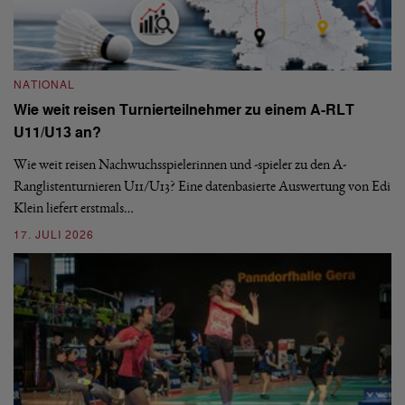
NATIONAL
N
Wie weit reisen Turnierteilnehmer zu einem A-RLT
S
U11/U13 an?
De
nä
Wie weit reisen Nachwuchsspielerinnen und -spieler zu den A-
ei
-
Ranglistenturnieren U11/U13? Eine datenbasierte Auswertung von Edi
Klein liefert erstmals…
09
17. JULI 2026