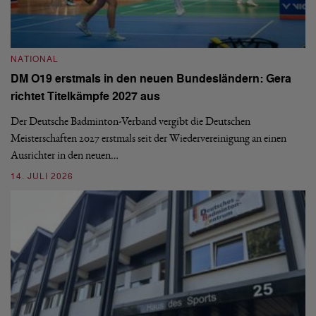
N
NATIONAL
E
DM O19 erstmals in den neuen Bundesländern: Gera
Mi
richtet Titelkämpfe 2027 aus
Mo
de
Der Deutsche Badminton-Verband vergibt die Deutschen
Meisterschaften 2027 erstmals seit der Wiedervereinigung an einen
08
Ausrichter in den neuen…
14. JULI 2026