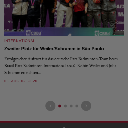
INTERNATIONAL
I
Zweiter Platz für Weiler/Schramm in São Paulo
D
Erfolgreicher Auftritt für das deutsche Para Badminton-Team beim
Di
Brazil Para Badminton International 2026: Robin Weiler und Julia
de
Schramm erreichten…
Gl
03. AUGUST 2026
28