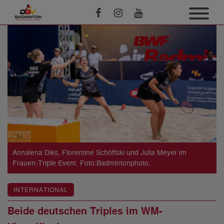
Annalena Diks, Florentine Schöffski und Julia Meyer im
Frauen-Triple Event. Foto:Badmintonphoto.
INTERNATIONAL
Beide deutschen Triples im WM-