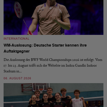
INTERNATIONAL
I
WM-Auslosung: Deutsche Starter kennen ihre
B
Auftaktgegner
U
d
Die Auslosung der BWF World Championships 2026 ist erfolgt. Vom
Hi
17. bis 23. August trifft sich die Weltelite im Indira Gandhi Indoor
de
Stadium in…
si
06. AUGUST 2026
30