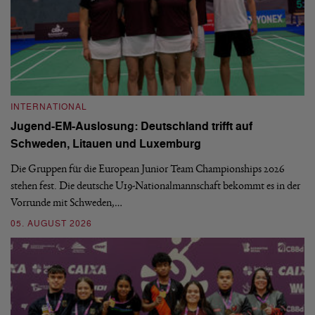
INTERNATIONAL
I
Jugend-EM-Auslosung: Deutschland trifft auf
B
Schweden, Litauen und Luxemburg
S
Die Gruppen für die European Junior Team Championships 2026
De
stehen fest. Die deutsche U19-Nationalmannschaft bekommt es in der
ve
Vorrunde mit Schweden,…
gr
05. AUGUST 2026
03