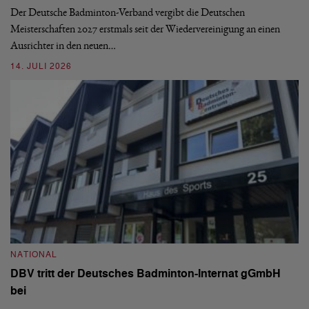
de
Der Deutsche Badminton-Verband vergibt die Deutschen
Meisterschaften 2027 erstmals seit der Wiedervereinigung an einen
08
Ausrichter in den neuen…
14. JULI 2026
N
S
NATIONAL
H
DBV tritt der Deutsches Badminton-Internat gGmbH
De
bei
Ze