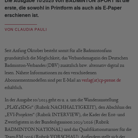
Die Ausgabe 10/2025 von BADMINTON SPORT ist die
erste, die sowohl in Printform als auch als E-Paper
erschienen ist.
VON CLAUDIA PAULI
Seit Anfang Oktober besteht somit für alle Badmintonfans
grundsätzlich die Möglichkeit, das Verbandsmagazin des Deutschen
Badminton-Verbandes (DBV) zusätzlich bzw. alternativ digital zu
lesen. Nähere Informationen zu den verschiedenen
Abonnementmodellen sind per E-Mail an
verlag(at)cp-presse.de
erhältlich.
In der Ausgabe 10/2025 geht es u. a. um die Wanderausstellung
„PLAY4SDGs“ (Rubrik NACHHALTIGKEIT), den Abschluss des
„EVI-Projektes“ (Rubrik INTERVIEW), die Kader der Erst- und
Zweitligisten in der Bundesligasaison 2025/2026 (Rubrik
BADMINTON NATIONAL) und das Qualifikationsturnier für die
Team-EM 2026 (Rubrik VORSCHAU). Außerdem stellt sich der