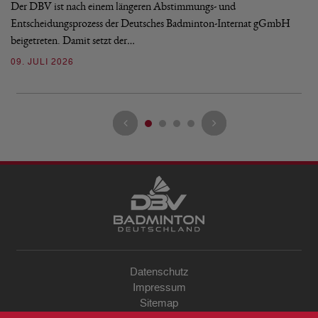
Bu
Der DBV ist nach einem längeren Abstimmungs- und
Entscheidungsprozess der Deutsches Badminton-Internat gGmbH
07
beigetreten. Damit setzt der…
09. JULI 2026
Datenschutz
Impressum
Sitemap