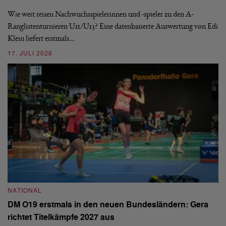
De
nä
Wie weit reisen Nachwuchsspielerinnen und -spieler zu den A-
ei
-
Ranglistenturnieren U11/U13? Eine datenbasierte Auswertung von Edi
Klein liefert erstmals…
09
17. JULI 2026
N
NATIONAL
E
DM O19 erstmals in den neuen Bundesländern: Gera
Mi
richtet Titelkämpfe 2027 aus
Mo