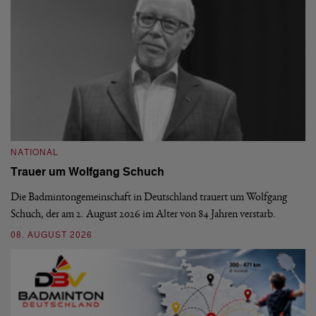
NATIONAL
N
Trauer um Wolfgang Schuch
D
b
Die Badmintongemeinschaft in Deutschland trauert um Wolfgang
Schuch, der am 2. August 2026 im Alter von 84 Jahren verstarb.
De
En
08. AUGUST 2026
be
09