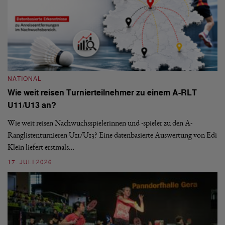
NATIONAL
Wie weit reisen Turnierteilnehmer zu einem A-RLT
N
U11/U13 an?
S
Wie weit reisen Nachwuchsspielerinnen und -spieler zu den A-
Ranglistenturnieren U11/U13? Eine datenbasierte Auswertung von Edi
De
Klein liefert erstmals…
nä
ei
17. JULI 2026
09