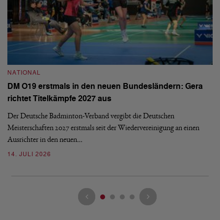
NATIONAL
N
DM O19 erstmals in den neuen Bundesländern: Gera
E
richtet Titelkämpfe 2027 aus
Mi
Der Deutsche Badminton-Verband vergibt die Deutschen
Mo
Meisterschaften 2027 erstmals seit der Wiedervereinigung an einen
de
Ausrichter in den neuen…
08
14. JULI 2026