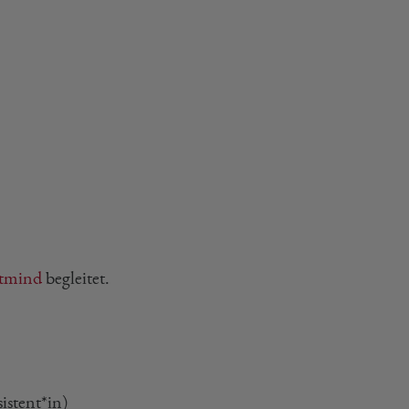
tmind
begleitet.
istent*in)