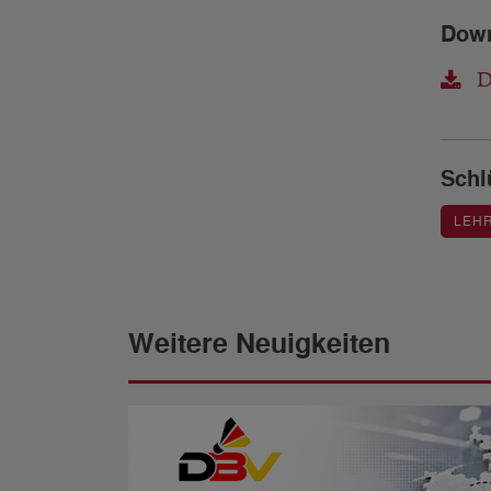
Dow
DB
Schl
LEH
Weitere Neuigkeiten