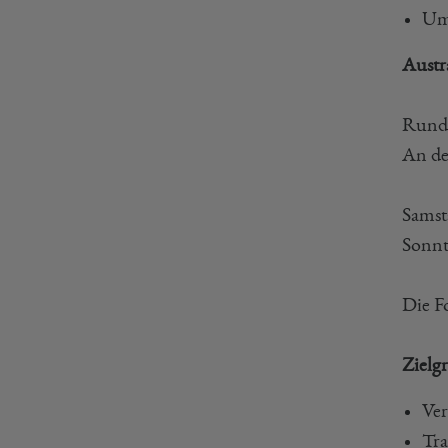
Ums
Austr
Runds
An de
Samst
Sonnt
Die F
Zielg
Ver
Tra