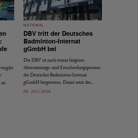
NATIONAL
en
DBV tritt der Deutsches
NATIONAL
:
Badminton-Internat
Stellenauss
pfe
gGmbH bei
Sportdirekt
Der DBV ist nach einem längeren
Der Deutsche Badm
Abstimmungs- und Entscheidungsprozess
vergibt
nächstmöglichen Ze
der Deutsches Badminton-Internat
7
beziehungsweise e
gGmbH beigetreten. Damit setzt der…
g an
09. JULI 2026
09. JULI 2026