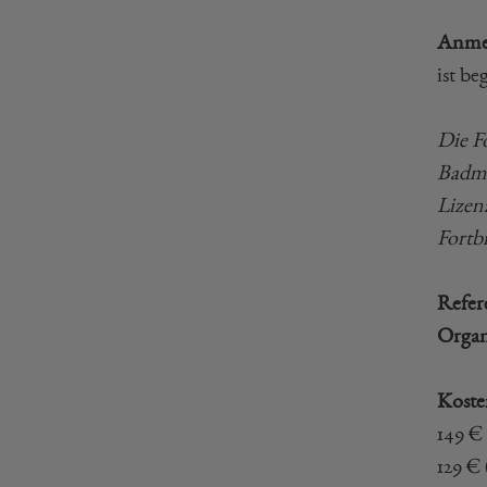
Anme
ist be
Die F
Badmi
Lizen
Fortb
Refer
Organ
Koste
149 €
129 €