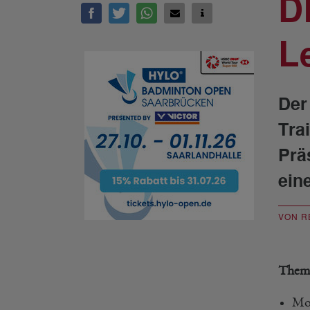
D
L
Der
Tra
Prä
ein
VON R
Them
Mod