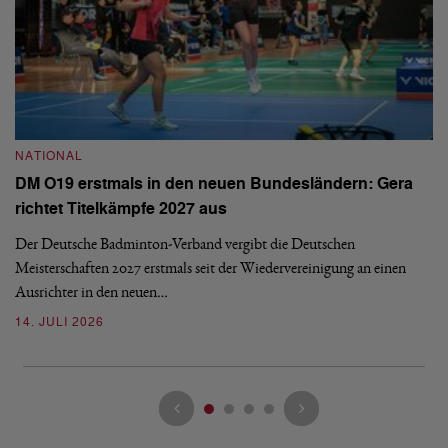
NATIONAL
N
DM O19 erstmals in den neuen Bundesländern: Gera
E
richtet Titelkämpfe 2027 aus
Mi
Der Deutsche Badminton-Verband vergibt die Deutschen
Mo
Meisterschaften 2027 erstmals seit der Wiedervereinigung an einen
de
Ausrichter in den neuen…
08
14. JULI 2026