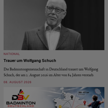
NATIONAL
N
Trauer um Wolfgang Schuch
D
b
Die Badmintongemeinschaft in Deutschland trauert um Wolfgang
Schuch, der am 2. August 2026 im Alter von 84 Jahren verstarb.
De
En
08. AUGUST 2026
be
09