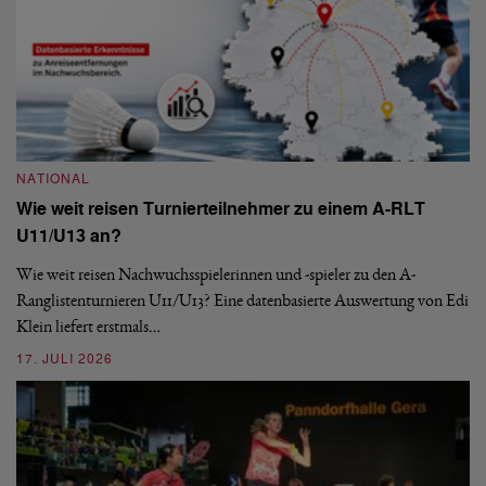
NATIONAL
Wie weit reisen Turnierteilnehmer zu einem A-RLT
N
U11/U13 an?
S
Wie weit reisen Nachwuchsspielerinnen und -spieler zu den A-
Ranglistenturnieren U11/U13? Eine datenbasierte Auswertung von Edi
De
Klein liefert erstmals…
nä
ei
17. JULI 2026
09