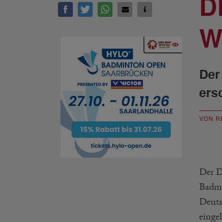
D
W
Der
ers
VON R
Der D
Badmi
Deuts
einge