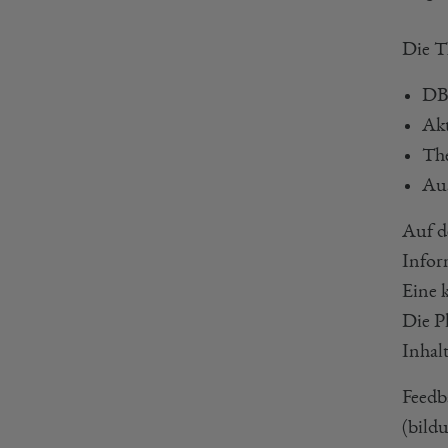
Die T
DB
Akt
The
Au
Auf d
Infor
Eine k
Die P
Inhal
Feedb
(bild