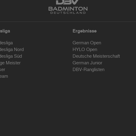
sliga
Ergebnisse
desliga
German Open
desliga Nord
HYLO Open
desliga Süd
Deutsche Meisterschaft
ige Meister
German Junior
ker
DBV-Ranglisten
ream