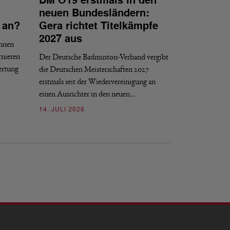
DM O19 erstmals in den
NATIONAL
neuen Bundesländern:
DBV tritt d
 an?
Gera richtet Titelkämpfe
Internat gG
2027 aus
innen
Der DBV ist nach 
rnieren
Der Deutsche Badminton-Verband vergibt
Entscheidungsproze
ertung
die Deutschen Meisterschaften 2027
gGmbH beigetreten
erstmals seit der Wiedervereinigung an
09. JULI 2026
einen Ausrichter in den neuen…
14. JULI 2026