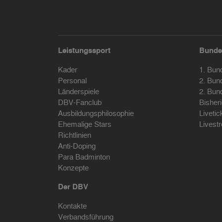
Leistungssport
Bunde
Kader
1. Bun
Personal
2. Bun
Länderspiele
2. Bun
DBV-Fanclub
Bisher
Ausbildungsphilosophie
Livetic
Ehemalige Stars
Livest
Richtlinien
Anti-Doping
Para Badminton
Konzepte
Der DBV
Kontakte
Verbandsführung