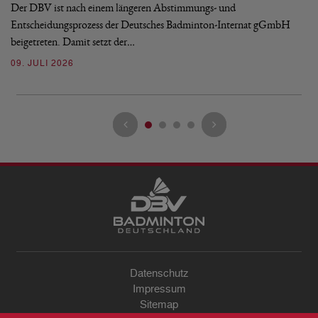
Bu
Der DBV ist nach einem längeren Abstimmungs- und
Entscheidungsprozess der Deutsches Badminton-Internat gGmbH
07
beigetreten. Damit setzt der…
09. JULI 2026
Datenschutz
Impressum
Sitemap