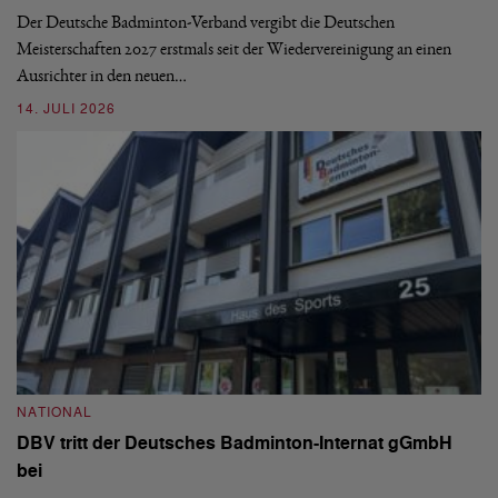
de
Der Deutsche Badminton-Verband vergibt die Deutschen
Meisterschaften 2027 erstmals seit der Wiedervereinigung an einen
08
Ausrichter in den neuen…
14. JULI 2026
N
S
NATIONAL
H
DBV tritt der Deutsches Badminton-Internat gGmbH
De
bei
Ze