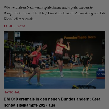
De
nä
Wie weit reisen Nachwuchsspielerinnen und -spieler zu den A-
ei
-
Ranglistenturnieren U11/U13? Eine datenbasierte Auswertung von Edi
Klein liefert erstmals…
09
17. JULI 2026
N
NATIONAL
E
DM O19 erstmals in den neuen Bundesländern: Gera
Mi
richtet Titelkämpfe 2027 aus
Mo