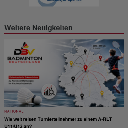
Weitere Neuigkeiten
NATIONAL
N
Wie weit reisen Turnierteilnehmer zu einem A-RLT
S
U11/U13 an?