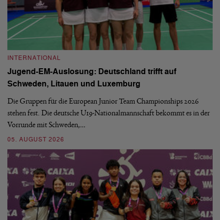
INTERNATIONAL
I
Jugend-EM-Auslosung: Deutschland trifft auf
B
Schweden, Litauen und Luxemburg
S
Die Gruppen für die European Junior Team Championships 2026
De
stehen fest. Die deutsche U19-Nationalmannschaft bekommt es in der
ve
Vorrunde mit Schweden,…
gr
05. AUGUST 2026
03