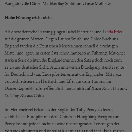
Wang sind die Dänen Mathias Bay-Smidt und Lasse Mølhede.
Hohe Führung reicht nicht
Als dritte deutsche Paarung gingen Isabel Herttrich und
Linda Efler
auf die grünen Matten. Gegen Lauren Smith und Chloe Birch aus
England fanden die Deutschen Meisterinnen schnell die richtigen
Mittel und lagen im ersten Satz schon mit 19:16 in Führung. Mit einer
starken Serie drehten die Engländerinnen den Satz jedoch noch zum
22:24 aus deutscher Sicht. Auch im zweiten Durchgang stand es 19:16
für Deutschland - am Ende jubelten erneut die Engländer. Mit 19:21
verabschiedeten sich Herttrich und Efler aus dem Turnier. Im
Damendoppel-Finale treffen Birch und Smith auf Xuan Xuan Liu und
Yu Ting Xia aus China.
Im Herreneinzel bekam es der Engländer Toby Penty als letzter
verbliebener Europäer mit dem Chinesen Hong Yang Weng zu tun.
Penty konnte jedoch nicht an seine überzeugenden Leistungen der
Vortage anknüpfen und unterlag klar mit 12:21 und 11:21. Finalgegner