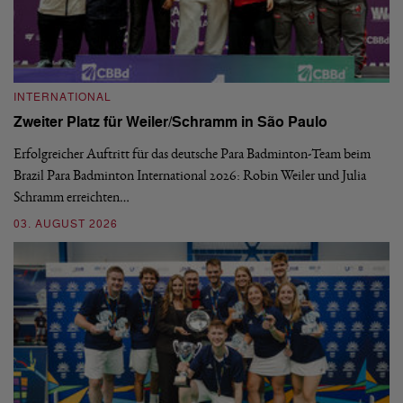
INTERNATIONAL
I
Zweiter Platz für Weiler/Schramm in São Paulo
D
Erfolgreicher Auftritt für das deutsche Para Badminton-Team beim
Di
Brazil Para Badminton International 2026: Robin Weiler und Julia
de
Schramm erreichten…
Gl
03. AUGUST 2026
28