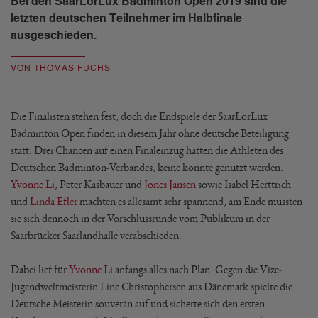
Bei den SaarLorLux Badminton Open 2019 sind die
letzten deutschen Teilnehmer im Halbfinale
ausgeschieden.
VON THOMAS FUCHS
Die Finalisten stehen fest, doch die Endspiele der SaarLorLux
Badminton Open finden in diesem Jahr ohne deutsche Beteiligung
statt. Drei Chancen auf einen Finaleinzug hatten die Athleten des
Deutschen Badminton-Verbandes, keine konnte genutzt werden.
Yvonne Li
, Peter Käsbauer und
Jones Jansen
sowie Isabel Herttrich
und
Linda Efler
machten es allesamt sehr spannend, am Ende mussten
sie sich dennoch in der Vorschlussrunde vom Publikum in der
Saarbrücker Saarlandhalle verabschieden.
Dabei lief für
Yvonne Li
anfangs alles nach Plan. Gegen die Vize-
Jugendweltmeisterin Line Christophersen aus Dänemark spielte die
Deutsche Meisterin souverän auf und sicherte sich den ersten