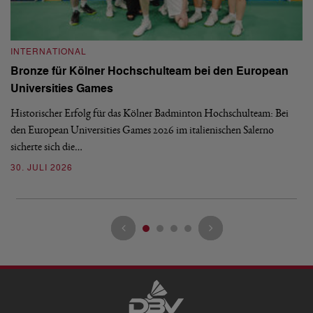
INTERNATIONAL
I
Bronze für Kölner Hochschulteam bei den European
N
Universities Games
i
Historischer Erfolg für das Kölner Badminton Hochschulteam: Bei
Me
den European Universities Games 2026 im italienischen Salerno
Tu
sicherte sich die…
ke
30. JULI 2026
23