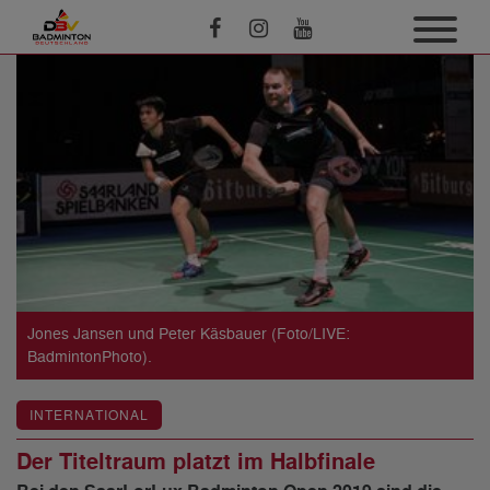
Jones Jansen und Peter Käsbauer (Foto/LIVE:
BadmintonPhoto).
INTERNATIONAL
Der Titeltraum platzt im Halbfinale