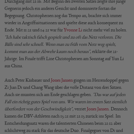
Durchgang mit 21:16. Mit Beginn des zweiten Satzes zeigte ihre junge
Gegnerin jedoch ein anderes Gesicht und dominierte fortan die
Begegnung. Christophersen zog das Tempo an, brachte sich immer
wieder in Angriffssituationen und spielte diese auch konsequent zu
Ende. Mit 11:21 und 14:21 war für
Yvonne Li
nicht mehr viel zu holen.
"Ich habe taktisch falsch gespielt und zu oft das Netz verloren. Die
Bälle sind sehr schnell. Wenn man zu früh vom Netz weg spielt,
kommt man aus der Abwehr kaum noch heraus",
erklärte die 21-
Jährige. Im Finale trifft Line Christophersen am Sonntag auf Yun Li
aus China.
Auch Peter Käsbauer und
Jones Jansen
gingen im Herrendoppel gegen
Zi Jian Di und Chang Wang über die volle Distanz von drei Sätzen.
Auch sie mussten sich am Ende geschlagen geben.
"Das war auf jeden
Fall ein richtig gutes Spiel von uns. Wir waren im ersten Satz ziemlich
überfordert von der Geschwindigkeit",
verriet
Jones Jansen
. Dennoch
kamen die DBV-Athleten nach 15:21 mit 21:15 zurück ins Spiel. Im
Entscheidungssatz waren die talentierten Chinesen beim 21:12 aber
schlichtweg zu stark für das deutsche Duo. Finalgegner von Di und