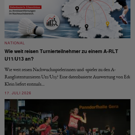
NATIONAL
Wie weit reisen Turnierteilnehmer zu einem A-RLT
N
U11/U13 an?
S
Wie weit reisen Nachwuchsspielerinnen und -spieler zu den A-
Ranglistenturnieren U11/U13? Eine datenbasierte Auswertung von Edi
De
Klein liefert erstmals…
nä
ei
17. JULI 2026
09