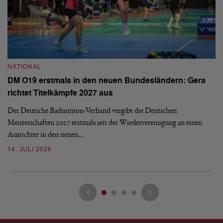
NATIONAL
N
DM O19 erstmals in den neuen Bundesländern: Gera
E
richtet Titelkämpfe 2027 aus
Mi
Der Deutsche Badminton-Verband vergibt die Deutschen
Mo
Meisterschaften 2027 erstmals seit der Wiedervereinigung an einen
de
Ausrichter in den neuen…
08
14. JULI 2026