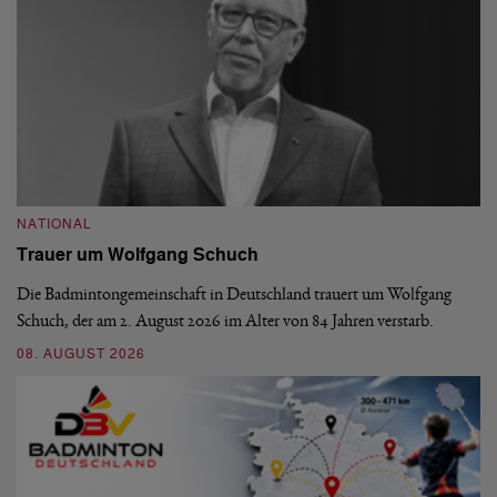
NATIONAL
N
Trauer um Wolfgang Schuch
D
b
Die Badmintongemeinschaft in Deutschland trauert um Wolfgang
Schuch, der am 2. August 2026 im Alter von 84 Jahren verstarb.
De
En
08. AUGUST 2026
be
09