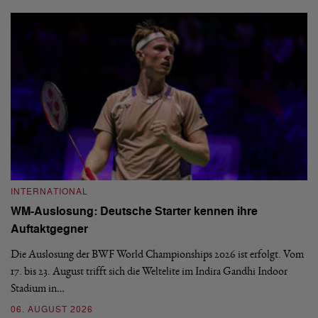
INTERNATIONAL
I
WM-Auslosung: Deutsche Starter kennen ihre
B
Auftaktgegner
U
d
Die Auslosung der BWF World Championships 2026 ist erfolgt. Vom
Hi
17. bis 23. August trifft sich die Weltelite im Indira Gandhi Indoor
de
Stadium in…
si
06. AUGUST 2026
30