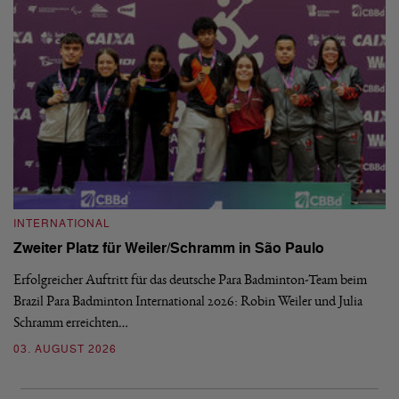
INTERNATIONAL
I
Zweiter Platz für Weiler/Schramm in São Paulo
D
Erfolgreicher Auftritt für das deutsche Para Badminton-Team beim
Di
Brazil Para Badminton International 2026: Robin Weiler und Julia
de
Schramm erreichten…
Gl
03. AUGUST 2026
28