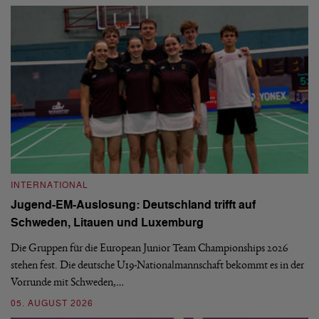
INTERNATIONAL
I
Jugend-EM-Auslosung: Deutschland trifft auf
B
Schweden, Litauen und Luxemburg
S
Die Gruppen für die European Junior Team Championships 2026
De
stehen fest. Die deutsche U19-Nationalmannschaft bekommt es in der
ve
Vorrunde mit Schweden,…
gr
05. AUGUST 2026
03