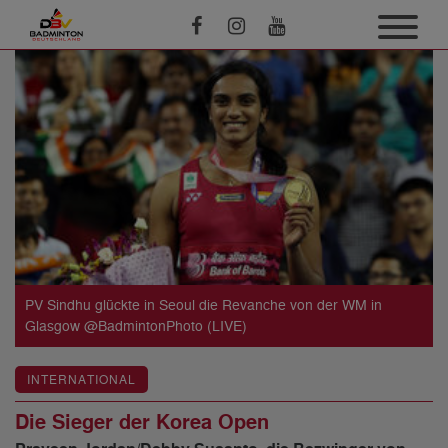
PV Sindhu glückte in Seoul die Revanche von der WM in
Glasgow @BadmintonPhoto (LIVE)
INTERNATIONAL
Die Sieger der Korea Open