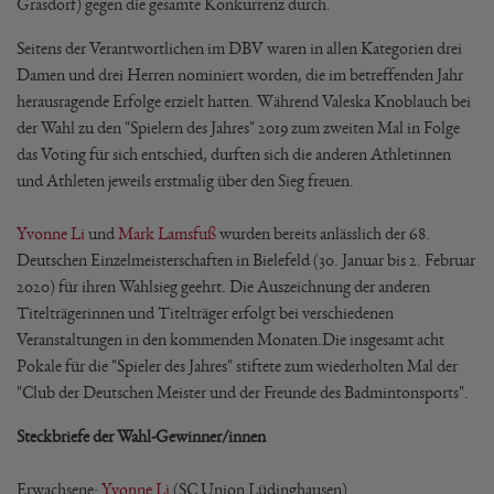
Grasdorf) gegen die gesamte Konkurrenz durch.
Seitens der Verantwortlichen im DBV waren in allen Kategorien drei
Damen und drei Herren nominiert worden, die im betreffenden Jahr
herausragende Erfolge erzielt hatten. Während Valeska Knoblauch bei
der Wahl zu den "Spielern des Jahres" 2019 zum zweiten Mal in Folge
das Voting für sich entschied, durften sich die anderen Athletinnen
und Athleten jeweils erstmalig über den Sieg freuen.
Yvonne Li
und
Mark Lamsfuß
wurden bereits anlässlich der 68.
Deutschen Einzelmeisterschaften in Bielefeld (30. Januar bis 2. Februar
2020) für ihren Wahlsieg geehrt. Die Auszeichnung der anderen
Titelträgerinnen und Titelträger erfolgt bei verschiedenen
Veranstaltungen in den kommenden Monaten.Die insgesamt acht
Pokale für die "Spieler des Jahres" stiftete zum wiederholten Mal der
"Club der Deutschen Meister und der Freunde des Badmintonsports".
Steckbriefe der Wahl-Gewinner/innen
Erwachsene:
Yvonne Li
(SC Union Lüdinghausen)