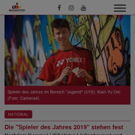
Spieler des Jahres im Bereich "Jugend" (U19): Kian-Yu Oei
(Foto: Camera4)
NATIONAL
Die "Spieler des Jahres 2019" stehen fest