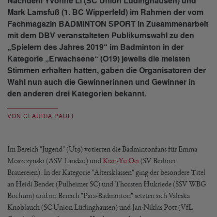
Nachdem Yvonne Li (SC Union Lüdinghausen) und
Mark Lamsfuß (1. BC Wipperfeld) im Rahmen der vom
Fachmagazin BADMINTON SPORT in Zusammenarbeit
mit dem DBV veranstalteten Publikumswahl zu den
„Spielern des Jahres 2019“ im Badminton in der
Kategorie „Erwachsene“ (O19) jeweils die meisten
Stimmen erhalten hatten, gaben die Organisatoren der
Wahl nun auch die Gewinnerinnen und Gewinner in
den anderen drei Kategorien bekannt.
VON CLAUDIA PAULI
Im Bereich "Jugend" (U19) votierten die Badmintonfans für Emma
Moszczynski (ASV Landau) und
Kian-Yu Oei
(SV Berliner
Brauereien). In der Kategorie "Altersklassen" ging der besondere Titel
an Heidi Bender (Pulheimer SC) und Thorsten Hukriede (SSV WBG
Bochum) und im Bereich "Para-Badminton" setzten sich Valeska
Knoblauch (SC Union Lüdinghausen) und Jan-Niklas Pott (VfL