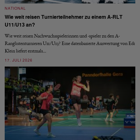
NATIONAL
Wie weit reisen Turnierteilnehmer zu einem A-RLT
N
U11/U13 an?
S
Wie weit reisen Nachwuchsspielerinnen und -spieler zu den A-
Ranglistenturnieren U11/U13? Eine datenbasierte Auswertung von Edi
De
Klein liefert erstmals…
nä
ei
17. JULI 2026
09