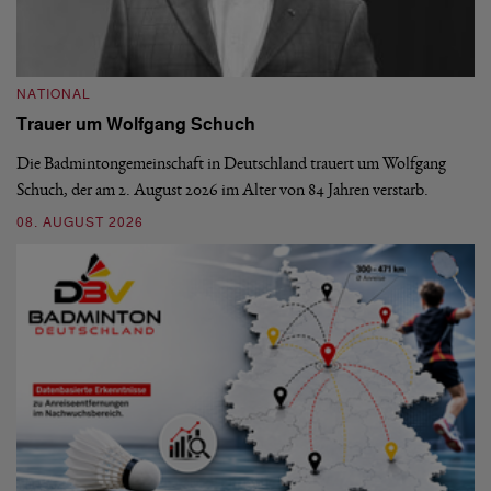
NATIONAL
N
Trauer um Wolfgang Schuch
D
b
Die Badmintongemeinschaft in Deutschland trauert um Wolfgang
Schuch, der am 2. August 2026 im Alter von 84 Jahren verstarb.
De
En
08. AUGUST 2026
be
09