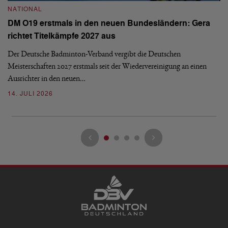
NATIONAL
N
DM O19 erstmals in den neuen Bundesländern: Gera
E
richtet Titelkämpfe 2027 aus
Mi
Der Deutsche Badminton-Verband vergibt die Deutschen
Mo
Meisterschaften 2027 erstmals seit der Wiedervereinigung an einen
de
Ausrichter in den neuen…
08
14. JULI 2026