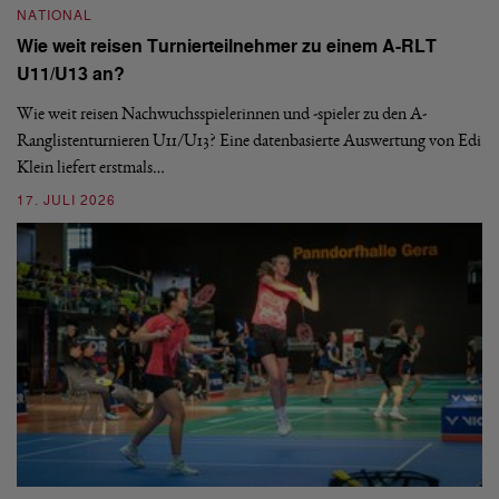
NATIONAL
Wie weit reisen Turnierteilnehmer zu einem A-RLT
N
U11/U13 an?
S
Wie weit reisen Nachwuchsspielerinnen und -spieler zu den A-
Ranglistenturnieren U11/U13? Eine datenbasierte Auswertung von Edi
De
Klein liefert erstmals…
nä
ei
17. JULI 2026
09