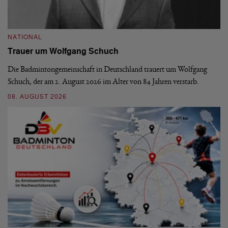
NATIONAL
N
Trauer um Wolfgang Schuch
D
b
Die Badmintongemeinschaft in Deutschland trauert um Wolfgang
Schuch, der am 2. August 2026 im Alter von 84 Jahren verstarb.
De
En
08. AUGUST 2026
be
09