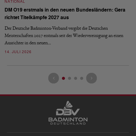
NATIONAL
N
DM O19 erstmals in den neuen Bundesländern: Gera
E
richtet Titelkämpfe 2027 aus
Mi
Der Deutsche Badminton-Verband vergibt die Deutschen
Mo
Meisterschaften 2027 erstmals seit der Wiedervereinigung an einen
de
Ausrichter in den neuen…
08
14. JULI 2026