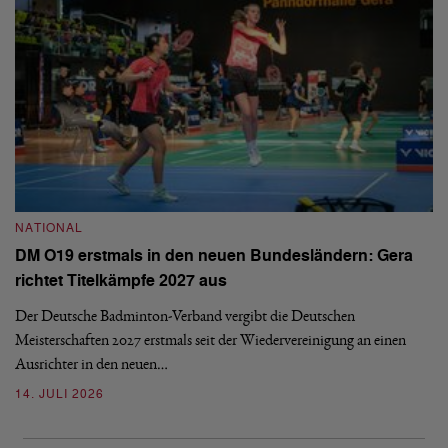
NATIONAL
N
DM O19 erstmals in den neuen Bundesländern: Gera
E
richtet Titelkämpfe 2027 aus
Mi
Der Deutsche Badminton-Verband vergibt die Deutschen
Mo
Meisterschaften 2027 erstmals seit der Wiedervereinigung an einen
de
Ausrichter in den neuen…
08
14. JULI 2026