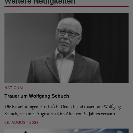
Weitere Neuigkeiten
NATIONAL
N
Trauer um Wolfgang Schuch
D
b
Die Badmintongemeinschaft in Deutschland trauert um Wolfgang
Schuch, der am 2. August 2026 im Alter von 84 Jahren verstarb.
De
En
08. AUGUST 2026
be