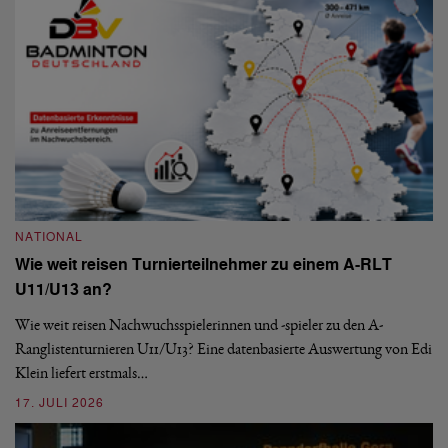
09
NATIONAL
Wie weit reisen Turnierteilnehmer zu einem A-RLT
N
U11/U13 an?
S
Wie weit reisen Nachwuchsspielerinnen und -spieler zu den A-
Ranglistenturnieren U11/U13? Eine datenbasierte Auswertung von Edi
De
Klein liefert erstmals…
nä
ei
17. JULI 2026
09