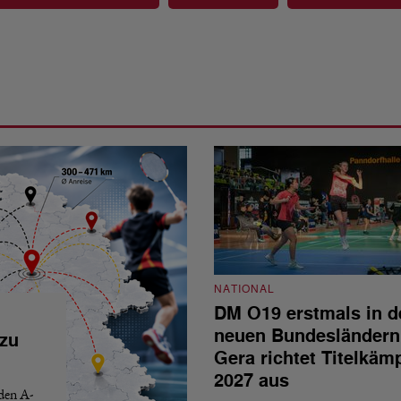
NATIONAL
DM O19 erstmals in d
neuen Bundesländern
 zu
Gera richtet Titelkäm
2027 aus
 den A-