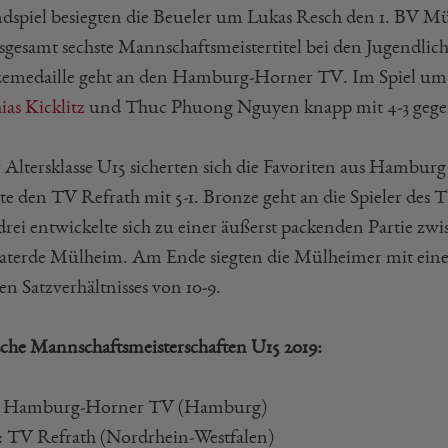
dspiel besiegten die Beueler um Lukas Resch den 1. BV Mül
sgesamt sechste Mannschaftsmeistertitel bei den Jugendlich
emedaille geht an den Hamburg-Horner TV. Im Spiel um R
ias Kicklitz
und Thuc Phuong Nguyen knapp mit 4-3 gegen
r Altersklasse U15 sicherten sich die Favoriten aus Hamb
gte den TV Refrath mit 5-1. Bronze geht an die Spieler d
 drei entwickelte sich zu einer äußerst packenden Partie z
terde Mülheim. Am Ende siegten die Mülheimer mit ein
en Satzverhältnisses von 10-9.
che Mannschaftsmeisterschaften U15 2019:
: Hamburg-Horner TV (Hamburg)
r: TV Refrath (Nordrhein-Westfalen)