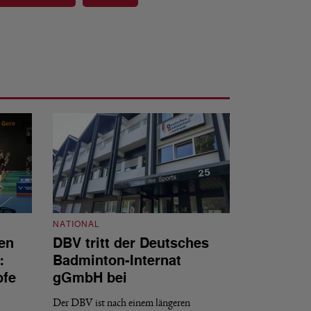
NATIONAL
en
DBV tritt der Deutsches
NATIONAL
:
Badminton-Internat
Stellenauss
pfe
gGmbH bei
Sportdirekt
Der DBV ist nach einem längeren
Der Deutsche Badm