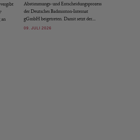
Abstimmungs- und Entscheidungsprozess
vergibt
nächstmöglichen Ze
der Deutsches Badminton-Internat
7
beziehungsweise e
gGmbH beigetreten. Damit setzt der…
g an
09. JULI 2026
09. JULI 2026