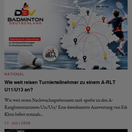
09
NATIONAL
Wie weit reisen Turnierteilnehmer zu einem A-RLT
N
U11/U13 an?
S
Wie weit reisen Nachwuchsspielerinnen und -spieler zu den A-
Ranglistenturnieren U11/U13? Eine datenbasierte Auswertung von Edi
De
Klein liefert erstmals…
nä
ei
17. JULI 2026
09