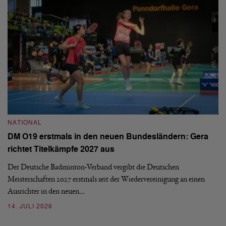
NATIONAL
N
DM O19 erstmals in den neuen Bundesländern: Gera
E
richtet Titelkämpfe 2027 aus
Mi
Der Deutsche Badminton-Verband vergibt die Deutschen
Mo
Meisterschaften 2027 erstmals seit der Wiedervereinigung an einen
de
Ausrichter in den neuen…
08
14. JULI 2026