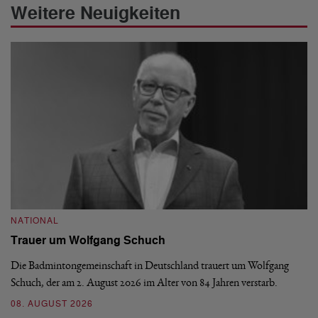
Weitere Neuigkeiten
NATIONAL
N
Trauer um Wolfgang Schuch
D
b
Die Badmintongemeinschaft in Deutschland trauert um Wolfgang
Schuch, der am 2. August 2026 im Alter von 84 Jahren verstarb.
De
En
08. AUGUST 2026
be