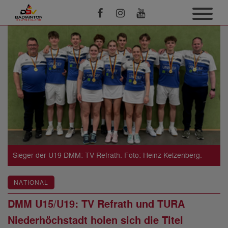
Sieger der U19 DMM: TV Refrath. Foto: Heinz Kelzenberg.
NATIONAL
DMM U15/U19: TV Refrath und TURA
Niederhöchstadt holen sich die Titel