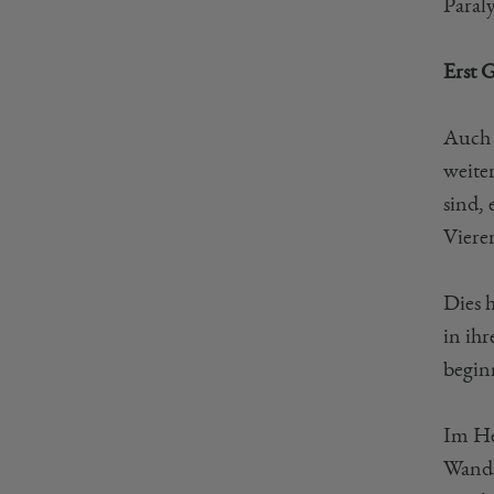
Paral
Erst 
Auch 
weite
sind,
Viere
Dies 
in ih
begin
Im He
Wands