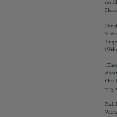
der C
Herre
Der a
Setzl
Toupé
(Weltr
„Thom
einma
über J
vergan
Rick H
Vorru