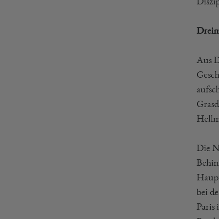
Diszi
Dreim
Aus D
Gesch
aufsc
Grasd
Hellm
Die N
Behin
Haupt
bei d
Paris