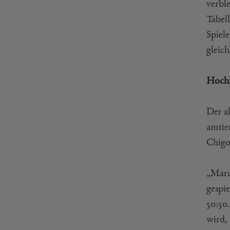
verbl
Tabel
Spiele
gleic
Hochk
Der a
amtie
Chigo
„Marc
gespi
50:50
wird,