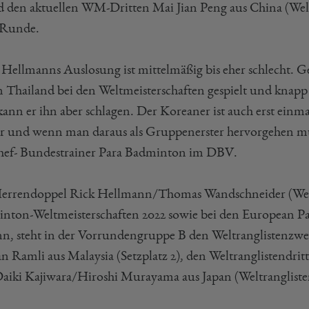
d den aktuellen WM-Dritten Mai Jian Peng aus China (Weltr
-Runde.
 Hellmanns Auslosung ist mittelmäßig bis eher schlecht. 
in Thailand bei den Weltmeisterschaften gespielt und knap
ann er ihn aber schlagen. Der Koreaner ist auch erst einmal
r und wenn man daraus als Gruppenerster hervorgehen muss,
hef- Bundestrainer Para Badminton im DBV.
errendoppel Rick Hellmann/Thomas Wandschneider (Weltra
nton-Weltmeisterschaften 2022 sowie bei den European P
n, steht in der Vorrundengruppe B den Weltrangliste
n Ramli aus Malaysia (Setzplatz 2), den Weltranglistendr
aiki Kajiwara/Hiroshi Murayama aus Japan (Weltrangliste