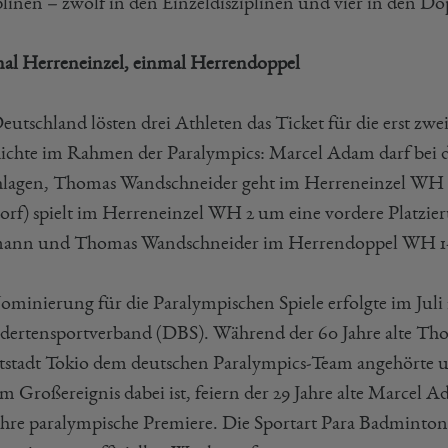
plinen – zwölf in den Einzeldisziplinen und vier in den Do
al Herreneinzel, einmal Herrendoppel
eutschland lösten drei Athleten das Ticket für die erst z
ichte im Rahmen der Paralympics: Marcel Adam darf bei 
hlagen, Thomas Wandschneider geht im Herreneinzel WH 1 
orf) spielt im Herreneinzel WH 2 um eine vordere Platzi
ann und Thomas Wandschneider im Herrendoppel WH 1-W
ominierung für die Paralympischen Spiele erfolgte im Jul
dertensportverband (DBS). Während der 60 Jahre alte Tho
stadt Tokio dem deutschen Paralympics-Team angehörte u
em Großereignis dabei ist, feiern der 29 Jahre alte Marcel
 ihre paralympische Premiere. Die Sportart Para Badminton z