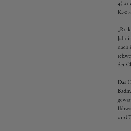
4) un
K.-o.
„Rick
Jahr 
nach k
schwe
der C
Das H
Badmi
gewan
Ikhwa
und D