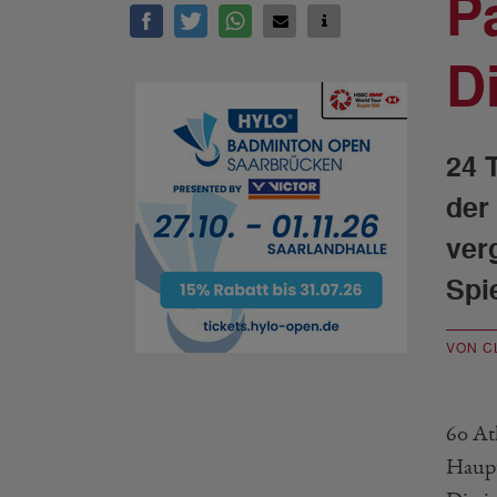
P
D
24 
der
ver
Spi
VON C
60 At
Haupt