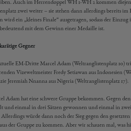
eiben. Auch im Herrendoppel WH 1-WH 2 kommen diejenig
lenplatz zwei weiter – sie stehen dann allerdings bereits i
n wird ein „kleines Finale“ ausgetragen, sodass der Einzug
hbedeutend mit dem Gewinn einer Medaille ist.
arätige Gegner
ktuelle EM-Dritte Marcel Adam (Weltranglistenplatz 10) tr
renden Vizeweltmeister Fredy Setiawan aus Indonesien (Welt
zie Jeremiah Nnanna aus Nigeria (Weltranglistenplatz 17).
el Adam hat eine schwere Gruppe bekommen. Gegen den Ni
elt und einmal in drei Sätzen gewonnen und einmal in zwei 
. Allerdings würde dann noch der Sieg gegen den gesetzten 
 aus der Gruppe zu kommen. Aber wir schauen mal, was hie