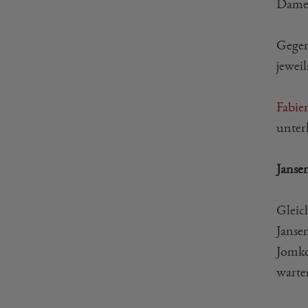
Damen
Gegen
jeweil
Fabie
unter
Janse
Gleic
Janse
Jomko
warte