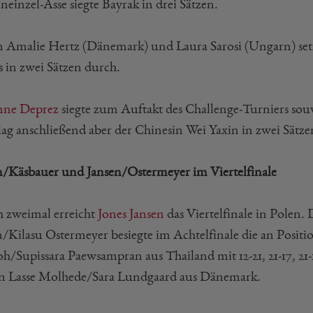
einzel-Asse siegte Bayrak in drei Sätzen.
 Amalie Hertz (Dänemark) und Laura Sarosi (Ungarn) setzt
s in zwei Sätzen durch.
nne Deprez
siegte zum Auftakt des Challenge-Turniers sou
lag anschließend aber der Chinesin Wei Yaxin in zwei Sätze
n/Käsbauer und Jansen/Ostermeyer im Viertelfinale
h zweimal erreicht
Jones Jansen
das Viertelfinale in Polen
n/Kilasu Ostermeyer besiegte im Achtelfinale die an Positi
h/Supissara Paewsampran aus Thailand mit 12-21, 21-17, 21-1
n Lasse Molhede/Sara Lundgaard aus Dänemark.