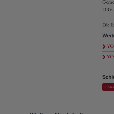
Gemei
DBV-D
Die Er
Weit
YON
YON
Schl
BAD