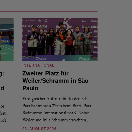
INTERNATIONAL
g:
Zweiter Platz für
INTERNATIONAL
Weiler/Schramm in São
Bronze für 
nd
Paulo
den Europea
Erfolgreicher Auftritt für das deutsche
Historischer Erfol
Para Badminton-Team beim Brazil Para
ior
Bei den European U
Badminton International 2026: Robin
est.
Salerno sicherte sic
Weiler und Julia Schramm erreichten…
haft
30. JULI 2026
03. AUGUST 2026