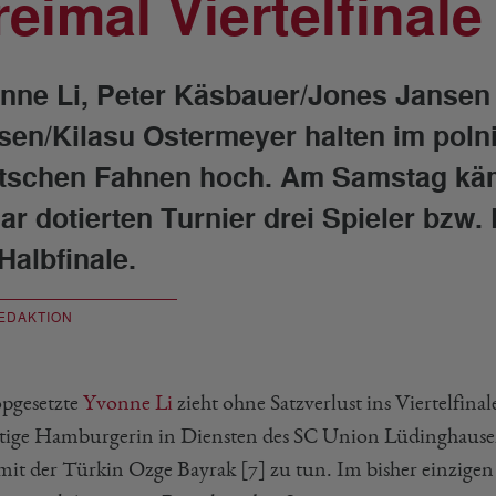
reimal Viertelfinale
nne Li, Peter Käsbauer/Jones Jansen
sen/Kilasu Ostermeyer halten im pol
tschen Fahnen hoch. Am Samstag käm
lar dotierten Turnier drei Spieler bz
Halbfinale.
EDAKTION
opgesetzte
Yvonne Li
zieht ohne Satzverlust ins Viertelfin
tige Hamburgerin in Diensten des SC Union Lüdinghausen
mit der Türkin Ozge Bayrak [7] zu tun. Im bisher einzigen