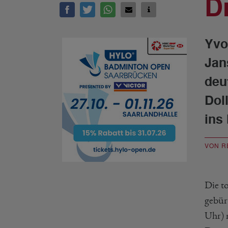
D
Yvo
Jan
deu
Dol
ins 
VON R
Die t
gebür
Uhr) 