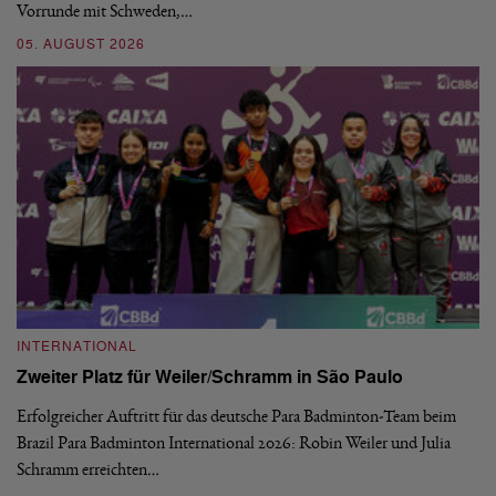
Vorrunde mit Schweden,…
gr
05. AUGUST 2026
03
INTERNATIONAL
I
Zweiter Platz für Weiler/Schramm in São Paulo
D
Erfolgreicher Auftritt für das deutsche Para Badminton-Team beim
Di
Brazil Para Badminton International 2026: Robin Weiler und Julia
de
Schramm erreichten…
Gl