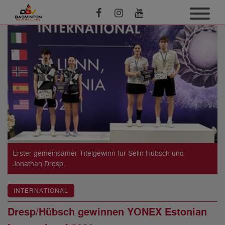
Erster gemeinsamer Titelgewinn für Selin Hübsch und
Jonathan Dresp.
INTERNATIONAL
Dresp/Hübsch gewinnen YONEX Estonian