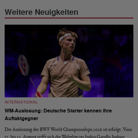
Weitere Neuigkeiten
INTERNATIONAL
I
WM-Auslosung: Deutsche Starter kennen ihre
B
Auftaktgegner
U
d
Die Auslosung der BWF World Championships 2026 ist erfolgt. Vom
Hi
17. bis 23. August trifft sich die Weltelite im Indira Gandhi Indoor
de