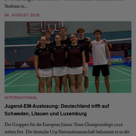
Stadium in…
si
06. AUGUST 2026
30
INTERNATIONAL
I
Jugend-EM-Auslosung: Deutschland trifft auf
B
Schweden, Litauen und Luxemburg
S
Die Gruppen für die European Junior Team Championships 2026
De
stehen fest. Die deutsche U19-Nationalmannschaft bekommt es in der
ve