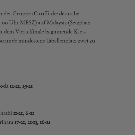
 der Gruppe 1C trifft die deutsche
4.00 Uhr MESZ) auf Malaysia (Setzplatz
dem Viertelfinale beginnende K.o.-
Vorrunde mindestens Tabellenplatz zwei zu
noda
12-21, 19-21
ahashi
11-21, 6-21
rihara
17-21, 21-13, 16-21