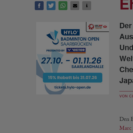
E
Der
Aus
Und
Wel
Che
Japa
VON C
Den E
Marc 