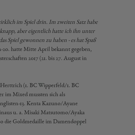
irklich im Spiel drin. Im zweiten Satz habe
napp, aber eigentlich hatte ich ihn unter
das Spiel gewonnen zu haben - es hat Spaß
en-20. hatte Mitte April bekannt gegeben,
terschaften 2017 (21. bis 27. August in
 Herttrich (1. BC Wipperfeld/1. BC
r im Mixed mussten sich als
ltranglisten-13. Kenta Kazuno/Ayane
hinaus u. a. Misaki Matsutomo/Ayaka
eiro die Goldmedaille im Damendoppel