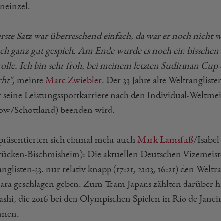
neinzel.
rste Satz war überraschend einfach, da war er noch nicht w
uch ganz gut gespielt. Am Ende wurde es noch ein bisschen k
olle. Ich bin sehr froh, bei meinem letzten Sudirman Cup 
ht"
, meinte
Marc Zwiebler
. Der 33 Jahre alte Weltranglist
r seine Leistungssportkarriere nach den Individual-Weltmeis
ow/Schottland) beenden wird.
 präsentierten sich einmal mehr auch
Mark Lamsfuß
/Isabel
rücken-Bischmisheim): Die aktuellen Deutschen Vizemeiste
nglisten-33. nur relativ knapp (17:21, 21:13, 16:21) den We
ara geschlagen geben. Zum Team Japans zählten darüber 
ashi, die 2016 bei den Olympischen Spielen in Rio de Jan
nnen.