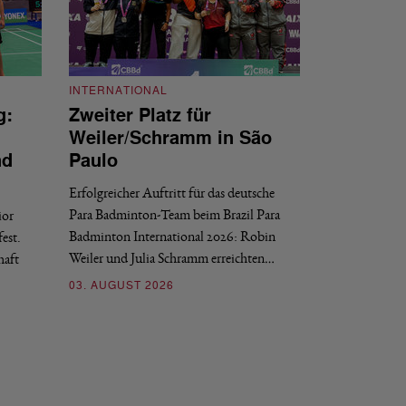
INTERNATIONAL
g:
Zweiter Platz für
INTERNATIONAL
Weiler/Schramm in São
Bronze für 
nd
Paulo
den Europea
Erfolgreicher Auftritt für das deutsche
Historischer Erfol
Para Badminton-Team beim Brazil Para
ior
Bei den European U
Badminton International 2026: Robin
est.
Salerno sicherte sic
Weiler und Julia Schramm erreichten…
haft
30. JULI 2026
03. AUGUST 2026