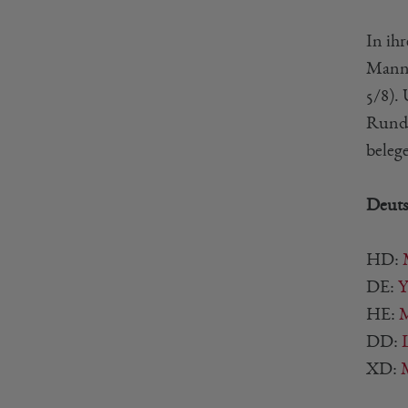
In ih
Manns
5/8).
Runde
beleg
Deutsc
HD:
DE:
Y
HE:
M
DD:
XD: