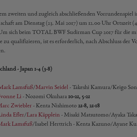
rem zweiten und zugleich abschließenden Vorrundenspiel in
chaft am Dienstag (23. Mai 2017) um 12.00 Uhr Ortszeit (
 Um sich beim TOTAL BWF Sudirman Cup 2017 für die mit 
 zu qualifizieren, ist es erforderlich, nach Abschluss der 
en.
hland - Japan 1-4 (3-8)
Mark Lamsfuß
/
Marvin Seidel
- Takeshi Kamura/Keigo So
vonne Li
- Nozomi Okuhara
10-21, 5-21
arc Zwiebler
- Kenta Nishimoto
21-8, 21-18
Linda Efler
/
Lara Käpplein
- Misaki Matsutomo/Ayaka Tak
Mark Lamsfuß
/Isabel Herttrich - Kenta Kazuno/Ayane Ku