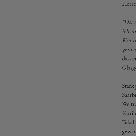
Herre
"Der e
ich a
Kontr
gemac
dass e
Glasg
Stark
Saarb
Weltra
Kurih
Takah
gewa