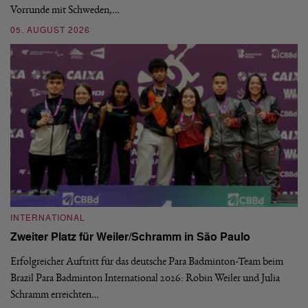
Vorrunde mit Schweden,…
gr
05. AUGUST 2026
03
INTERNATIONAL
I
Zweiter Platz für Weiler/Schramm in São Paulo
D
Erfolgreicher Auftritt für das deutsche Para Badminton-Team beim
Di
Brazil Para Badminton International 2026: Robin Weiler und Julia
de
Schramm erreichten…
Gl