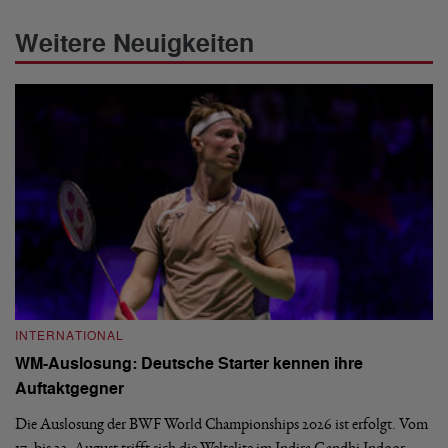
Weitere Neuigkeiten
INTERNATIONAL
I
WM-Auslosung: Deutsche Starter kennen ihre
B
Auftaktgegner
U
d
Die Auslosung der BWF World Championships 2026 ist erfolgt. Vom
Hi
17. bis 23. August trifft sich die Weltelite im Indira Gandhi Indoor
de