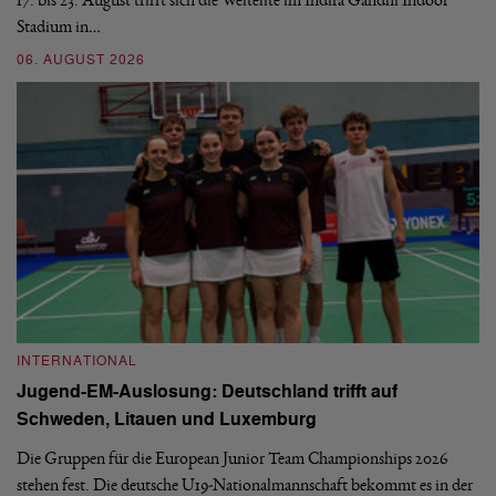
Stadium in…
si
06. AUGUST 2026
30
INTERNATIONAL
I
Jugend-EM-Auslosung: Deutschland trifft auf
B
Schweden, Litauen und Luxemburg
S
Die Gruppen für die European Junior Team Championships 2026
De
stehen fest. Die deutsche U19-Nationalmannschaft bekommt es in der
ve