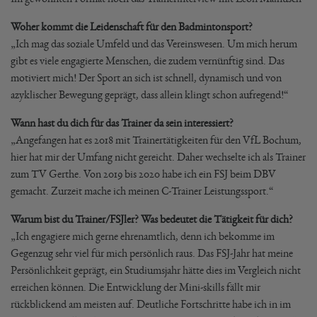
Woher kommt die Leidenschaft für den Badmintonsport?
„Ich mag das soziale Umfeld und das Vereinswesen. Um mich herum
gibt es viele engagierte Menschen, die zudem vernünftig sind. Das
motiviert mich! Der Sport an sich ist schnell, dynamisch und von
azyklischer Bewegung geprägt, dass allein klingt schon aufregend!“
Wann hast du dich für das Trainer da sein interessiert?
„Angefangen hat es 2018 mit Trainertätigkeiten für den VfL Bochum,
hier hat mir der Umfang nicht gereicht. Daher wechselte ich als Trainer
zum TV Gerthe. Von 2019 bis 2020 habe ich ein FSJ beim DBV
gemacht. Zurzeit mache ich meinen C-Trainer Leistungssport.“
Warum bist du Trainer/FSJler? Was bedeutet die Tätigkeit für dich?
„Ich engagiere mich gerne ehrenamtlich, denn ich bekomme im
Gegenzug sehr viel für mich persönlich raus. Das FSJ-Jahr hat meine
Persönlichkeit geprägt, ein Studiumsjahr hätte dies im Vergleich nicht
erreichen können. Die Entwicklung der Mini-skills fällt mir
rückblickend am meisten auf. Deutliche Fortschritte habe ich in im