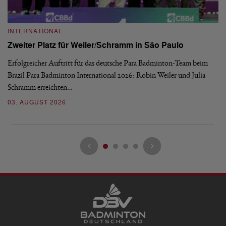
INTERNATIONAL
I
Zweiter Platz für Weiler/Schramm in São Paulo
D
Erfolgreicher Auftritt für das deutsche Para Badminton-Team beim
Di
Brazil Para Badminton International 2026: Robin Weiler und Julia
de
Schramm erreichten…
Gl
03. AUGUST 2026
28