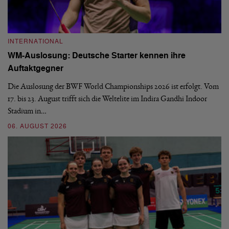
INTERNATIONAL
I
WM-Auslosung: Deutsche Starter kennen ihre
B
Auftaktgegner
U
d
Die Auslosung der BWF World Championships 2026 ist erfolgt. Vom
Hi
17. bis 23. August trifft sich die Weltelite im Indira Gandhi Indoor
de
Stadium in…
si
06. AUGUST 2026
30