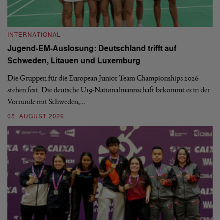
INTERNATIONAL
I
Jugend-EM-Auslosung: Deutschland trifft auf
B
Schweden, Litauen und Luxemburg
S
Die Gruppen für die European Junior Team Championships 2026
De
stehen fest. Die deutsche U19-Nationalmannschaft bekommt es in der
ve
Vorrunde mit Schweden,…
gr
05. AUGUST 2026
03