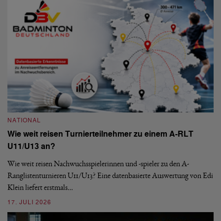
09
NATIONAL
Wie weit reisen Turnierteilnehmer zu einem A-RLT
N
U11/U13 an?
S
Wie weit reisen Nachwuchsspielerinnen und -spieler zu den A-
Ranglistenturnieren U11/U13? Eine datenbasierte Auswertung von Edi
De
Klein liefert erstmals…
nä
ei
17. JULI 2026
09