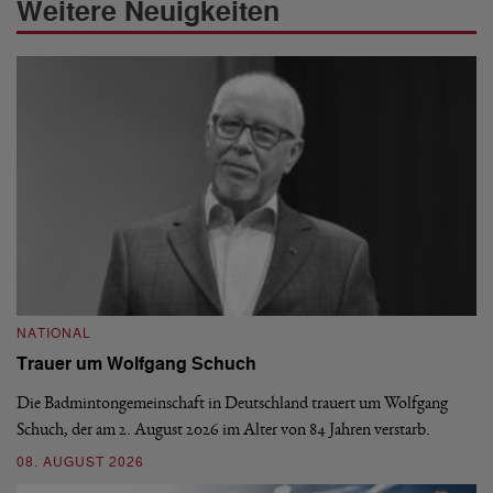
Weitere Neuigkeiten
NATIONAL
N
Trauer um Wolfgang Schuch
D
b
Die Badmintongemeinschaft in Deutschland trauert um Wolfgang
Schuch, der am 2. August 2026 im Alter von 84 Jahren verstarb.
De
En
08. AUGUST 2026
be