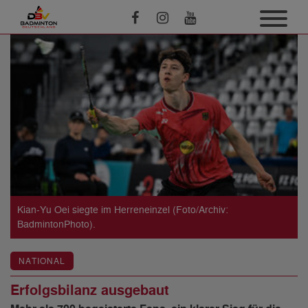
Kian-Yu Oei siegte im Herreneinzel (Foto/Archiv:
BadmintonPhoto).
NATIONAL
Erfolgsbilanz ausgebaut