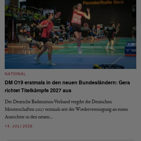
NATIONAL
N
DM O19 erstmals in den neuen Bundesländern: Gera
E
richtet Titelkämpfe 2027 aus
Mi
Der Deutsche Badminton-Verband vergibt die Deutschen
Mo
Meisterschaften 2027 erstmals seit der Wiedervereinigung an einen
de
Ausrichter in den neuen…
08
14. JULI 2026