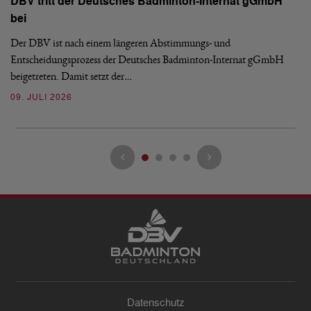
DBV tritt der Deutsches Badminton-Internat gGmbH
De
bei
Ze
Bu
Der DBV ist nach einem längeren Abstimmungs- und
Entscheidungsprozess der Deutsches Badminton-Internat gGmbH
07
beigetreten. Damit setzt der…
09. JULI 2026
Datenschutz