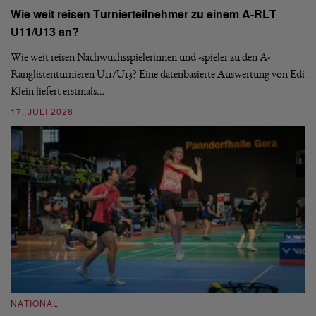
Wie weit reisen Turnierteilnehmer zu einem A-RLT
S
U11/U13 an?
De
nä
Wie weit reisen Nachwuchsspielerinnen und -spieler zu den A-
ei
-
Ranglistenturnieren U11/U13? Eine datenbasierte Auswertung von Edi
Klein liefert erstmals…
09
17. JULI 2026
N
NATIONAL
E