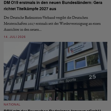
DM O19 erstmals in den neuen Bundesländern: Gera
Mi
richtet Titelkämpfe 2027 aus
Mo
de
Der Deutsche Badminton-Verband vergibt die Deutschen
Meisterschaften 2027 erstmals seit der Wiedervereinigung an einen
08
Ausrichter in den neuen…
14. JULI 2026
N
S
NATIONAL
H