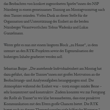
das Beobachten von konkret zugeordneten Spieler*innen des NSP
Nürnberg in einem gemeinsamen Training am Montagvormittag nach
dem Turnier münden. Vielen Dank an dieser Stelle für die
Organisation und Unterstützung der Einheit an die beiden
Nürnberger Verantwortlichen Tobias Wadenka und Lukas
Gunzelmann.
Weiter geht es nun mit einem längeren Block „zu Hause“, in dem
intensiv an den RTK-Projekten sowie der Eigenrealisation der
bisherigen Inhalte gearbeitet werden soll.
Sebastian Buijze: „Die anstehende Individualeinheit am Montag hat
dazu geführt, dass die Trainier*innen mit großer Motivation an die
Beobachtungs- und Analyseaufgaben herangegangen sind. Die
Atmosphäre während der Einheit war – trotz einiger müder Beine –
sehr konzentriert und konstruktiv. Zudem konnten wir zur Festigung
der Rolle als Trainer*in wir klar herausarbeiten, dass eine proaktive
Kommunikation mit den Eltern große Chancen bietet. Die RTK
bietet auch zu diesem Themenkomplex viele hilfreiche Hinweise.“