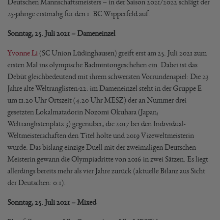
Deutschen Mannschaftsmeisters – in der Saison 2021/2022 schlägt der
25-jährige erstmalig für den 1. BC Wipperfeld auf.
Sonntag, 25. Juli 2021 – Dameneinzel
Yvonne Li
(SC Union Lüdinghausen) greift erst am 25. Juli 2021 zum
ersten Mal ins olympische Badmintongeschehen ein. Dabei ist das
Debüt gleichbedeutend mit ihrem schwersten Vorrundenspiel: Die 23
Jahre alte Weltranglisten-22. im Dameneinzel steht in der Gruppe E
um 11.20 Uhr Ortszeit (4.20 Uhr MESZ) der an Nummer drei
gesetzten Lokalmatadorin Nozomi Okuhara (Japan;
Weltranglistenplatz 3) gegenüber, die 2017 bei den Individual-
Weltmeisterschaften den Titel holte und 2019 Vizeweltmeisterin
wurde. Das bislang einzige Duell mit der zweimaligen Deutschen
Meisterin gewann die Olympiadritte von 2016 in zwei Sätzen. Es liegt
allerdings bereits mehr als vier Jahre zurück (aktuelle Bilanz aus Sicht
der Deutschen: 0:1).
Sonntag, 25. Juli 2021 – Mixed