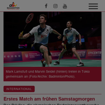
Mark Lamsfuß und Marvin Seidel (hinten) treten in Tokio
gemeinsam an (Foto/Archiv: BadmintonPhoto).
INTERNATIONAL
Erstes Match am frühen Samstagmorgen