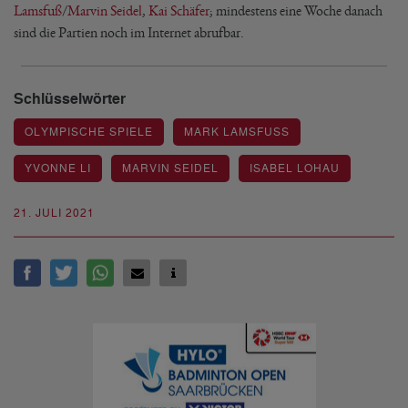
Lamsfuß
/
Marvin Seidel
,
Kai Schäfer
; mindestens eine Woche danach
sind die Partien noch im Internet abrufbar.
Schlüsselwörter
OLYMPISCHE SPIELE
MARK LAMSFUSS
YVONNE LI
MARVIN SEIDEL
ISABEL LOHAU
21. JULI 2021