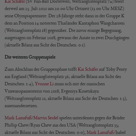
Kai Schäfer
(SV Fun-Ball Dortelweil; Weltranglistenplatz 74) feiert
derweil am 25. Juli 2021 um 20.00 Uhr Ortszeit (13.00 Uhr MESZ)
seine Olympiapremiere: Der 28-Jährige steht dann in der Gruppe K
dem an Position 14 notierten Thailänder Kantaphon Wangcharoen
(Weltranglistenplatz 18) gegenüber. Die zuvor einzige Begegnung,
ausgetragen im Februar 2018, gewann der Asiate in zwei Durchgängen
(aktuelle Bilanz aus Sicht des Deutschen: 0:1).
Die weiteren Gruppenspiele
Zum Abschluss der Gruppenphase trifft
Kai Schäfer
auf Toby Penty
aus England (Weltranglistenplatz 56; aktuelle Bilanz aus Sicht des
Deutschen: 1:4),
Yvonne Li
muss sich mit der russischen
Vizeeuropameisterin von 2018, Evgeniya Kosetskaya
(Weltranglistenplatz 21; aktuelle Bilanz aus Sicht der Deutschen: 1:3),
auseinandersetzen.
Mark Lamsfuß
/
Marvin Seidel
spielen unterdessen gegen die Brüder
Phillip Chew/Ryan Chew aus den USA (Weltranglistenplatz 35;
aktuelle Bilanz aus Sicht der Deutschen: 0:0),
Mark Lamsfuß
/Isabel