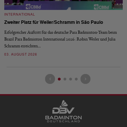
INTERNATIONAL
I
Zweiter Platz für Weiler/Schramm in São Paulo
D
Erfolgreicher Auftritt für das deutsche Para Badminton-Team beim
Di
Brazil Para Badminton International 2026: Robin Weiler und Julia
de
Schramm erreichten…
Gl
03. AUGUST 2026
28