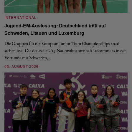
INTERNATIONAL
I
Jugend-EM-Auslosung: Deutschland trifft auf
B
Schweden, Litauen und Luxemburg
S
Die Gruppen für die European Junior Team Championships 2026
De
stehen fest. Die deutsche U19-Nationalmannschaft bekommt es in der
ve
Vorrunde mit Schweden,…
gr
05. AUGUST 2026
03