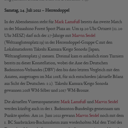
Samstag, 24. Juli 2021 – Herrendoppel
In der Abendsession steht für
Mark Lamsfuß
bereits das zweite Match
in der Musashino Forest Sport Plaza an: Um 19.20 Uhr Ortszeit (12.20
Uhr MESZ) darf sich der 27-Jährige mit
Marvin Seidel
(Weltranglistenplatz 19) in der Herrendoppel-Gruppe C mit den
Lokalmatadoren Takeshi Kamura/Keigo Sonoda (Japan;
Weltranglistenplatz 5) messen. Dreimal kam es anlässlich eines Turniers
bereits zu dieser Konstellation, wobei die Asse des Deutschen
Badminton-Verbandes (DBV) den bis dato letzten Vergleich mit den
Asiaten, ausgetragen im Mai 2018, für sich entschieden (aktuelle Bilanz
aus Sicht der Deutschen: 1:2). Takeshi Kamura/Keigo Sonoda
gewannen 2018 WM-Silber und 2017 WM-Bronze.
Die aktuellen Vizeeuropameister
Mark Lamsfuß
und
Marvin Seidel
werden künftig auch in der 1. Badminton-Bundesliga gemeinsam um
Punkte spielen: Am 20. Juni 2021 gewann
Marvin Seidel
noch mit dem
1. BC Saarbrücken-Bischmisheim zum wiederholten Mal den Titel des