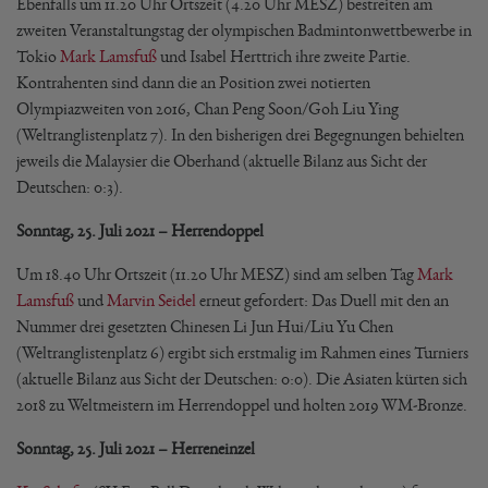
Ebenfalls um 11.20 Uhr Ortszeit (4.20 Uhr MESZ) bestreiten am
zweiten Veranstaltungstag der olympischen Badmintonwettbewerbe in
Tokio
Mark Lamsfuß
und Isabel Herttrich ihre zweite Partie.
Kontrahenten sind dann die an Position zwei notierten
Olympiazweiten von 2016, Chan Peng Soon/Goh Liu Ying
(Weltranglistenplatz 7). In den bisherigen drei Begegnungen behielten
jeweils die Malaysier die Oberhand (aktuelle Bilanz aus Sicht der
Deutschen: 0:3).
Sonntag, 25. Juli 2021 – Herrendoppel
Um 18.40 Uhr Ortszeit (11.20 Uhr MESZ) sind am selben Tag
Mark
Lamsfuß
und
Marvin Seidel
erneut gefordert: Das Duell mit den an
Nummer drei gesetzten Chinesen Li Jun Hui/Liu Yu Chen
(Weltranglistenplatz 6) ergibt sich erstmalig im Rahmen eines Turniers
(aktuelle Bilanz aus Sicht der Deutschen: 0:0). Die Asiaten kürten sich
2018 zu Weltmeistern im Herrendoppel und holten 2019 WM-Bronze.
Sonntag, 25. Juli 2021 – Herreneinzel