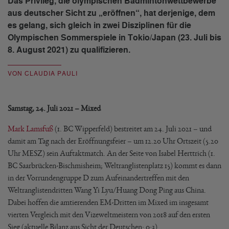
Das Privileg, die olympischen Badmintonwettbewerbe
aus deutscher Sicht zu „eröffnen“, hat derjenige, dem
es gelang, sich gleich in zwei Disziplinen für die
Olympischen Sommerspiele in Tokio/Japan (23. Juli bis
8. August 2021) zu qualifizieren.
VON CLAUDIA PAULI
Samstag, 24. Juli 2021 – Mixed
Mark Lamsfuß
(1. BC Wipperfeld) bestreitet am 24. Juli 2021 – und
damit am Tag nach der Eröffnungsfeier – um 12.20 Uhr Ortszeit (5.20
Uhr MESZ) sein Auftaktmatch. An der Seite von Isabel Herttrich (1.
BC Saarbrücken-Bischmisheim; Weltranglistenplatz 15) kommt es dann
in der Vorrundengruppe D zum Aufeinandertreffen mit den
Weltranglistendritten Wang Yi Lyu/Huang Dong Ping aus China.
Dabei hoffen die amtierenden EM-Dritten im Mixed im insgesamt
vierten Vergleich mit den Vizeweltmeistern von 2018 auf den ersten
Sieg (aktuelle Bilanz aus Sicht der Deutschen: 0:3).