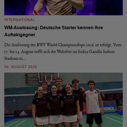
INTERNATIONAL
I
WM-Auslosung: Deutsche Starter kennen ihre
B
Auftaktgegner
U
d
Die Auslosung der BWF World Championships 2026 ist erfolgt. Vom
Hi
17. bis 23. August trifft sich die Weltelite im Indira Gandhi Indoor
de
Stadium in…
si
06. AUGUST 2026
30