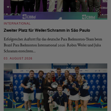
INTERNATIONAL
I
Zweiter Platz für Weiler/Schramm in São Paulo
D
Erfolgreicher Auftritt für das deutsche Para Badminton-Team beim
Di
Brazil Para Badminton International 2026: Robin Weiler und Julia
de
Schramm erreichten…
Gl
03. AUGUST 2026
28