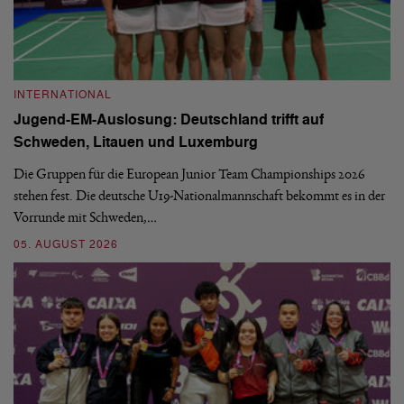
INTERNATIONAL
I
Jugend-EM-Auslosung: Deutschland trifft auf
B
Schweden, Litauen und Luxemburg
S
Die Gruppen für die European Junior Team Championships 2026
De
stehen fest. Die deutsche U19-Nationalmannschaft bekommt es in der
ve
Vorrunde mit Schweden,…
gr
05. AUGUST 2026
03