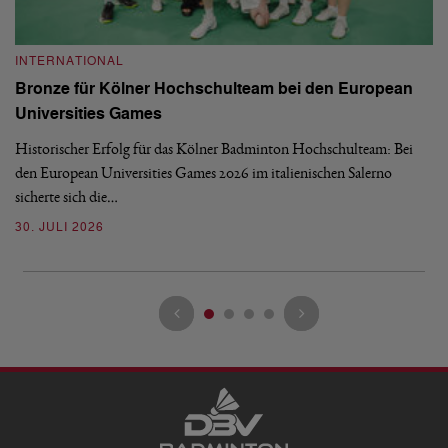
INTERNATIONAL
I
Bronze für Kölner Hochschulteam bei den European
N
Universities Games
i
Historischer Erfolg für das Kölner Badminton Hochschulteam: Bei
Me
den European Universities Games 2026 im italienischen Salerno
Tu
sicherte sich die…
ke
30. JULI 2026
23