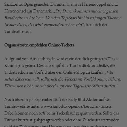
SaarLorlux Open gemedet. Darunter alleine 11 Herrendoppel und 12
Herreneinzel aus Dänemark.
„Die Dänen kommen mit einer ganzen
Bandbreite an Athleten. Von den Top-Stars bis hin zu jungen Talenten
ist alles dabei, das wird spannend zu sehen sein“,
freut sich der
Turnierdirektor.
Organisatoren empfehlen Online-Tickets
Aufgrund von Abstandsregeln wird es ein deutlich geringeres Ticket-
Kontingent geben. Deshalb empfiehlt Turnierdirektor Liedke, die
Tickets schon im Vorfeld über den Online-Shop zu kaufen:
„Wer
sicher dabei sein will, sollte sich die Tickets im Vorfeld online sichern.
Wir wissen nicht, ob wir überhaupt eine Tageskasse öffnen dürfen.“
Noch bis zum 30. September läuft die Early Bird Aktion auf der
Turnierwebsite unter www.saarlorlux-open.de/besucher/tickets.
Dabei können noch 10% beim Ticketkauf gespart werden. Sollte das
Turnier kurzfristig abgesagt werden oder ohne Zuschauer stattfinden,
wird der Ticketpreis ohne Umstände vollständig zurückerstattet.