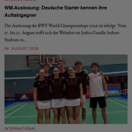
WM-Auslosung: Deutsche Starter kennen ihre
B
Auftaktgegner
U
d
Die Auslosung der BWF World Championships 2026 ist erfolgt. Vom
Hi
17. bis 23. August trifft sich die Weltelite im Indira Gandhi Indoor
de
Stadium in…
si
06. AUGUST 2026
30
INTERNATIONAL
I