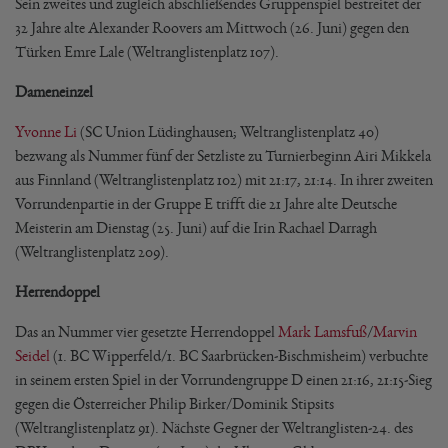
Sein zweites und zugleich abschließendes Gruppenspiel bestreitet der
32 Jahre alte Alexander Roovers am Mittwoch (26. Juni) gegen den
Türken Emre Lale (Weltranglistenplatz 107).
Dameneinzel
Yvonne Li
(SC Union Lüdinghausen; Weltranglistenplatz 40)
bezwang als Nummer fünf der Setzliste zu Turnierbeginn Airi Mikkela
aus Finnland (Weltranglistenplatz 102) mit 21:17, 21:14. In ihrer zweiten
Vorrundenpartie in der Gruppe E trifft die 21 Jahre alte Deutsche
Meisterin am Dienstag (25. Juni) auf die Irin Rachael Darragh
(Weltranglistenplatz 209).
Herrendoppel
Das an Nummer vier gesetzte Herrendoppel
Mark Lamsfuß
/
Marvin
Seidel
(1. BC Wipperfeld/1. BC Saarbrücken-Bischmisheim) verbuchte
in seinem ersten Spiel in der Vorrundengruppe D einen 21:16, 21:15-Sieg
gegen die Österreicher Philip Birker/Dominik Stipsits
(Weltranglistenplatz 91). Nächste Gegner der Weltranglisten-24. des