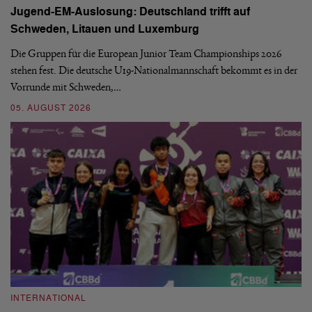
Jugend-EM-Auslosung: Deutschland trifft auf
B
Schweden, Litauen und Luxemburg
S
Die Gruppen für die European Junior Team Championships 2026
De
stehen fest. Die deutsche U19-Nationalmannschaft bekommt es in der
ve
Vorrunde mit Schweden,…
gr
05. AUGUST 2026
03
INTERNATIONAL
I