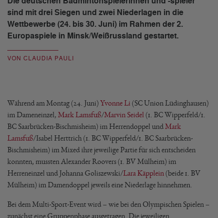
Die deutschen Badmintonspielerinnen und -spieler
sind mit drei Siegen und zwei Niederlagen in die
Wettbewerbe (24. bis 30. Juni) im Rahmen der 2.
Europaspiele in Minsk/Weißrussland gestartet.
VON CLAUDIA PAULI
Während am Montag (24. Juni)
Yvonne Li
(SC Union Lüdinghausen)
im Dameneinzel,
Mark Lamsfuß
/
Marvin Seidel
(1. BC Wipperfeld/1.
BC Saarbrücken-Bischmisheim) im Herrendoppel und
Mark
Lamsfuß
/Isabel Herttrich (1. BC Wipperfeld/1. BC Saarbrücken-
Bischmisheim) im Mixed ihre jeweilige Partie für sich entscheiden
konnten, mussten Alexander Roovers (1. BV Mülheim) im
Herreneinzel und Johanna Goliszewski/
Lara Käpplein
(beide 1. BV
Mülheim) im Damendoppel jeweils eine Niederlage hinnehmen.
Bei dem Multi-Sport-Event wird – wie bei den Olympischen Spielen –
zunächst eine Gruppenphase ausgetragen. Die jeweiligen