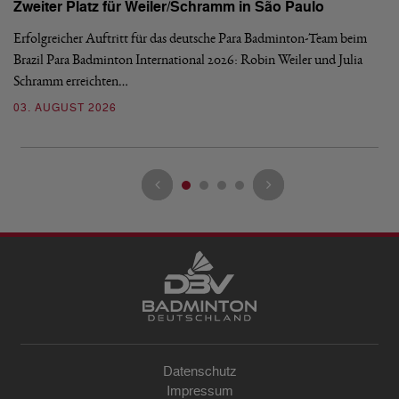
Zweiter Platz für Weiler/Schramm in São Paulo
D
Erfolgreicher Auftritt für das deutsche Para Badminton-Team beim
Di
Brazil Para Badminton International 2026: Robin Weiler und Julia
de
Schramm erreichten…
Gl
03. AUGUST 2026
28
Datenschutz
Impressum