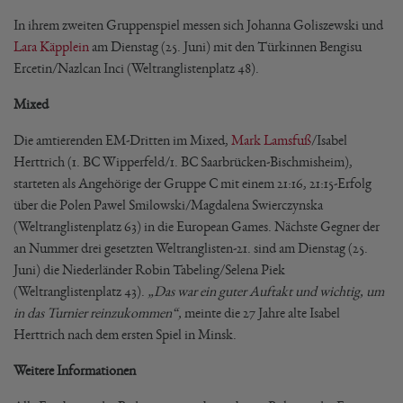
In ihrem zweiten Gruppenspiel messen sich Johanna Goliszewski und
Lara Käpplein
am Dienstag (25. Juni) mit den Türkinnen Bengisu
Ercetin/Nazlcan Inci (Weltranglistenplatz 48).
Mixed
Die amtierenden EM-Dritten im Mixed,
Mark Lamsfuß
/Isabel
Herttrich (1. BC Wipperfeld/1. BC Saarbrücken-Bischmisheim),
starteten als Angehörige der Gruppe C mit einem 21:16, 21:15-Erfolg
über die Polen Pawel Smilowski/Magdalena Swierczynska
(Weltranglistenplatz 63) in die European Games. Nächste Gegner der
an Nummer drei gesetzten Weltranglisten-21. sind am Dienstag (25.
Juni) die Niederländer Robin Tabeling/Selena Piek
(Weltranglistenplatz 43).
„Das war ein guter Auftakt und wichtig, um
in das Turnier reinzukommen“,
meinte die 27 Jahre alte Isabel
Herttrich nach dem ersten Spiel in Minsk.
Weitere Informationen