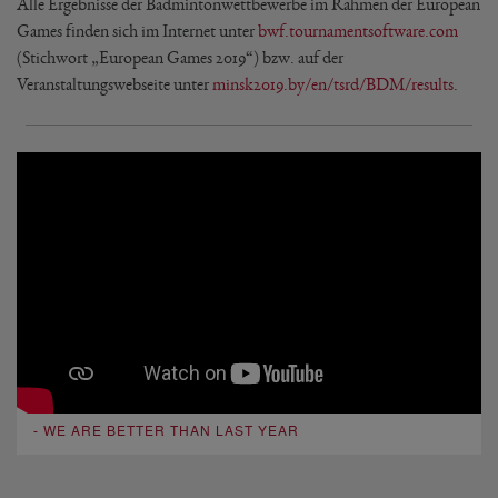
Alle Ergebnisse der Badmintonwettbewerbe im Rahmen der European
Games finden sich im Internet unter
bwf.tournamentsoftware.com
(Stichwort „European Games 2019“) bzw. auf der
Veranstaltungswebseite unter
minsk2019.by/en/tsrd/BDM/results
.
- WE ARE BETTER THAN LAST YEAR