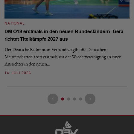
NATIONAL
N
DM O19 erstmals in den neuen Bundesländern: Gera
E
richtet Titelkämpfe 2027 aus
Mi
Der Deutsche Badminton-Verband vergibt die Deutschen
Mo
Meisterschaften 2027 erstmals seit der Wiedervereinigung an einen
de
Ausrichter in den neuen…
08
14. JULI 2026