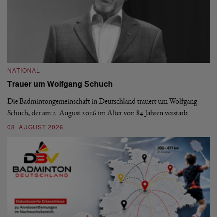
NATIONAL
N
Trauer um Wolfgang Schuch
D
b
Die Badmintongemeinschaft in Deutschland trauert um Wolfgang
Schuch, der am 2. August 2026 im Alter von 84 Jahren verstarb.
De
En
08. AUGUST 2026
be
09