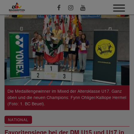
Die Medaillengewinner im Mixed der Altersklasse U17. Ganz
oben und die neuen Champions: Fynn Ohliger/Kalliope Hermel
(Foto: 1. BC Beuel).
NATIONAL
Favoritensiege bei der DM U15 und U17 in