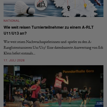
NATIONAL
Wie weit reisen Turnierteilnehmer zu einem A-RLT
N
U11/U13 an?
S
Wie weit reisen Nachwuchsspielerinnen und -spieler zu den A-
Ranglistenturnieren U11/U13? Eine datenbasierte Auswertung von Edi
De
Klein liefert erstmals…
nä
ei
17. JULI 2026
09